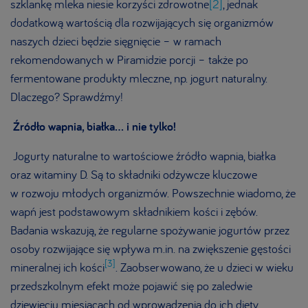
szklankę mleka niesie korzyści zdrowotne
[2]
, jednak
dodatkową wartością dla rozwijających się organizmów
naszych dzieci będzie sięgnięcie – w ramach
rekomendowanych w Piramidzie porcji – także po
fermentowane produkty mleczne, np. jogurt naturalny.
Dlaczego? Sprawdźmy!
Źródło wapnia, białka… i nie tylko!
Jogurty naturalne to wartościowe źródło wapnia, białka
oraz witaminy D. Są to składniki odżywcze kluczowe
w rozwoju młodych organizmów. Powszechnie wiadomo, że
wapń jest podstawowym składnikiem kości i zębów.
Badania wskazują, że regularne spożywanie jogurtów przez
osoby rozwijające się wpływa m.in. na zwiększenie gęstości
[3]
mineralnej ich kości
.
Zaobserwowano, że u dzieci w wieku
przedszkolnym efekt może pojawić się po zaledwie
dziewięciu miesiącach od wprowadzenia do ich diety