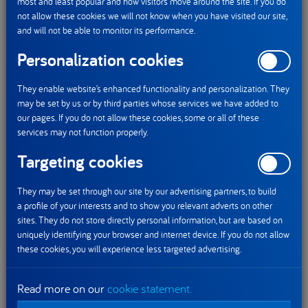
most and least popular and how visitors move around the site. If you do
not allow these cookies we will not know when you have visited our site,
wszystkim jogurt
[7]
. Sprzedawany początkowo w aptece
and will not be able to monitor its performance.
produkt szybko zyskał amatorów, a jego sprzedaż
Personalization cookies
rozpoczeła się także w sklepach na całym świecie. Obecnie
marka Danone kontynuuje dziedzictwo, kultywując wartości
They enable website’s enhanced functionality and personalization. They
przyświecające jej powstaniu. Realizując od ponad 100 lat
may be set by us or by third parties whose services we have added to
misję niesienia zdrowia poprzez żywność, Danone
our pages. If you do not allow these cookies, some or all of these
nieustannie pracuje nad rozwojem oferty swoich produktów,
services may not function properly.
odpowiadając na zmieniające się potrzeby konsumentów.
Targeting cookies
Dziś w portfolio marki znajdziemy bogaty wybór
fermentowanych produktów mlecznych, w tym jogurt
They may be set through our site by our advertising partners, to build
naturalny Danone łagodny, jogurty Activia dostępne w wielu
a profile of your interests and to show you relevant adverts on other
sites. They do not store directly personal information, but are based on
wariantach czy napój jogurtowy Actimel.
uniquely identifying your browser and internet device. If you do not allow
these cookies, you will experience less targeted advertising.
Read more on our
cookie statement.