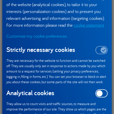
to probiotyki, czyli żywe mikroorganizmy, które
of the website (analytical cookies), to tailor it to your
przyjmowane w odpowiednich ilościach, przynoszą korzyści
interests (personalization cookies) and to present you
zdrowotne. Warte uwagi są jogurty naturalne, gdyż zawarte
relevant advertising and information (targeting cookies).
w nich żywe kultury bakterii jogurtowych
poprawiają
For more information please read the
cookie statement
.
trawienie obecnej w produkcie laktozy u osób mających
Customize my cookie preferences
z tym trudności.
Strictly necessary cookies
Od jogurtu się zaczęło
Dbałość o zdrowe nawyki żywieniowe u dzieci wpisana jest
They are necessary for the website to function and cannot be switched
w dziedzictwo Danone, producenta wysokiej jakości
off. They are usually only set in response to actions made by you which
amount to a request for services (setting your privacy preferences,
produktów mlecznych i pochodzenia roślinnego. W 1919
logging in, filling in forms, etc.). You can set your browser to block or alert
roku Isaac Carasso rozpoczął historię marki tworząc swój
you about these cookies, but some parts of the site will not then work.
pierwszy jogurt naturalny, by pomóc dzieciom cierpiącym
Analytical cookies
na infekcje jelitowe. Zainspirowany badaniami Ilji
Miecznikowa, jednego z badaczy francuskiego Institut
They allow us to count visits and traffic sources, to measure and
Pasteur, dotyczącymi fermentacji mlekowej, połączył żywe
improve the performance of our site. They show us which pages are the
kultury bakterii z mlekiem i otrzymał znany dzisiaj