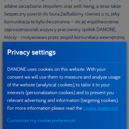
zdalne zarządzanie zespołem oraz well-being, a teraz także
bezpieczny powrót do biura.
Zadbaliśmy również o to, żeby
komunikacja ta była dwustronna – do jej współtworzenia
zaproszeni
zostali wszyscy pracownicy spółek DANONE,
którzy - motywowani przez zespół komunikacji wewnętrznej
- dzielili się radami oraz swoimi dobrymi praktykami.
Privacy settings
Pandemia zintensyfikowała komunikację w DANONE -
obecnie generujemy w firmie 2x więcej postów
w naszych
DANONE uses cookies on this website. With your
firmowych social mediach. Z drugiej strony, obserwujemy
consent we will use them to measure and analyze usage
większe zainteresowanie oraz zaangażowanie – pracownicy
of the website (analytical cookies), to tailor it to your
regularnie odwiedzają dedykowaną tematyce COVID-19
interests (personalization cookies) and to present you
zakładkę w intranecie, a posty na Workplace generują więcej
relevant advertising and information (targeting cookies).
komentarzy i lajków. To potwierdza, że
For more information please read the
cookie statement
.
komunikacja
wewnętrzna zyskała na znaczeniu, a firmowe
Customize my cookie preferences
kanały społecznościowe stały się źródłem informacji, do tej