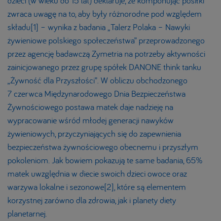
dzieci (w wieku do 15 lat) deklaruje, że komponując posiłki
zwraca uwagę na to, aby były różnorodne pod względem
składu[1] – wynika z badania „Talerz Polaka – Nawyki
żywieniowe polskiego społeczeństwa” przeprowadzonego
przez agencję badawczą Zymetria na potrzeby aktywności
zainicjowanego przez grupę spółek DANONE think tanku
„Żywność dla Przyszłości”. W obliczu obchodzonego
7 czerwca Międzynarodowego Dnia Bezpieczeństwa
Żywnościowego postawa matek daje nadzieję na
wypracowanie wśród młodej generacji nawyków
żywieniowych, przyczyniających się do zapewnienia
bezpieczeństwa żywnościowego obecnemu i przyszłym
pokoleniom. Jak bowiem pokazują te same badania, 65%
matek uwzględnia w diecie swoich dzieci owoce oraz
warzywa lokalne i sezonowe[2], które są elementem
korzystnej zarówno dla zdrowia, jak i planety diety
planetarnej.