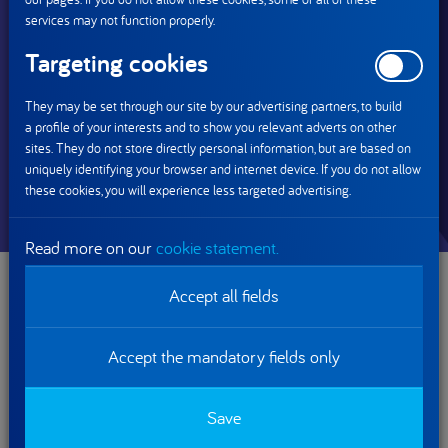
services may not function properly.
Targeting cookies
They may be set through our site by our advertising partners, to build
a profile of your interests and to show you relevant adverts on other
sites. They do not store directly personal information, but are based on
uniquely identifying your browser and internet device. If you do not allow
these cookies, you will experience less targeted advertising.
Read more on our
cookie statement.
Accept all fields
Nasza dobra praktyka w obszarze komunikacji wewnętrznej
pochodzi z Raportu
Employer Branding w czasie COVID-
19
, stworzonego przez członków społeczności
Accept the mandatory fields only
TRANSFORMersi.
Save
Pobierz całość raportu na dedykowanej stronie