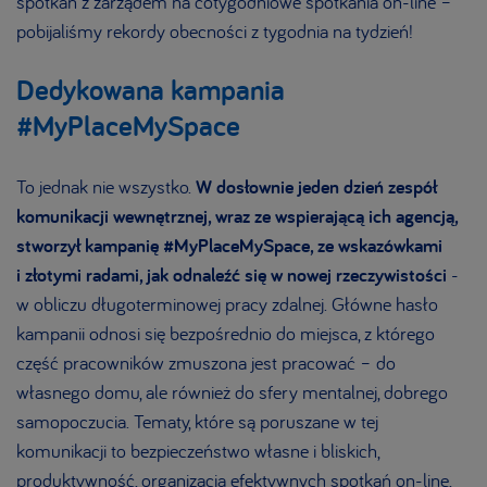
spotkań z zarządem na cotygodniowe spotkania on-line –
pobijaliśmy rekordy obecności z tygodnia na tydzień!
Dedykowana kampania
#MyPlaceMySpace
To jednak nie wszystko.
W dosłownie jeden dzień zespół
komunikacji wewnętrznej, wraz ze wspierającą
ich agencją,
stworzył kampanię #MyPlaceMySpace, ze wskazówkami
i złotymi radami, jak odnaleźć
się w nowej rzeczywistości
-
w obliczu długoterminowej pracy zdalnej. Główne hasło
kampanii odnosi się bezpośrednio do miejsca, z którego
część pracowników zmuszona jest pracować – do
własnego domu, ale również do sfery mentalnej, dobrego
samopoczucia. Tematy, które są poruszane w tej
komunikacji to bezpieczeństwo własne i bliskich,
produktywność, organizacja efektywnych spotkań on-line,