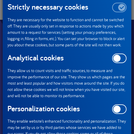
pory często przekazywanych w windzie, na korytarzu czy
Strictly necessary cookies
stołówce.
They are necessary for the website to function and cannot be switched
off. They are usually only set in response to actions made by you which
amount to a request for services (setting your privacy preferences,
logging in, filling in forms, etc.). You can set your browser to block or alert
you about these cookies, but some parts of the site will not then work.
Analytical cookies
They allow us to count visits and traffic sources, to measure and
improve the performance of our site. They show us which pages are the
most and least popular and how visitors move around the site. If you do
not allow these cookies we will not know when you have visited our site,
and will not be able to monitor its performance.
Personalization cookies
They enable website’s enhanced functionality and personalization. They
may be set by us or by third parties whose services we have added to
our pages. If you do not allow these cookies, some or all of these