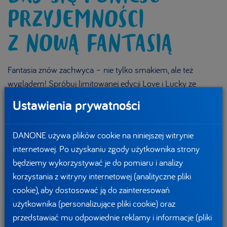
PRZYJEMNOŚCI
Z NOWĄ FANTASIĄ
Fantasia znów zachwyca – nie tylko smakiem, ale też
wyglądem! Spróbuj limitowanej edycji Love i Lucky ze
słodkimi, kolorowymi dodatkami. Nowości Fantasii to uczta
Ustawienia prywatności
dla wszystkich zmysłów!
DANONE używa plików cookie na niniejszej witrynie
Fantasia
,
Informacja prasowa
Udostępnij:
internetowej. Po uzyskaniu zgody użytkownika strony
będziemy wykorzystywać je do pomiaru i analizy
Pozwól sobie na chwilę przyjemności z nowymi smakami
korzystania z witryny internetowej (analityczne pliki
w modnych opakowaniach.
Fantasia Love
to połączenie
cookie), aby dostosować ją do zainteresowań
delikatnego, kremowego jogurtu i serduszek z białą
użytkownika (personalizujące pliki cookie) oraz
czekoladą. Natomiast
Fantasia Lucky
to uwielbiany przez
przedstawiać mu odpowiednie reklamy i informacje (pliki
konsumentów jogurt z czterolistnymi koniczynkami.