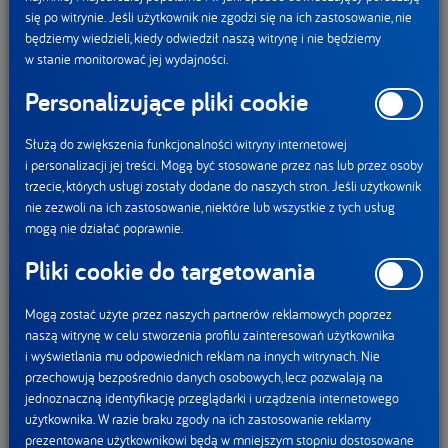
się po witrynie. Jeśli użytkownik nie zgodzi się na ich zastosowanie, nie
będziemy wiedzieli, kiedy odwiedził naszą witrynę i nie będziemy
w stanie monitorować jej wydajności.
Personalizujące pliki cookie
Służą do zwiększenia funkcjonalności witryny internetowej
i personalizacji jej treści. Mogą być stosowane przez nas lub przez osoby
trzecie, których usługi zostały dodane do naszych stron. Jeśli użytkownik
nie zezwoli na ich zastosowanie, niektóre lub wszystkie z tych usług
mogą nie działać poprawnie.
Pliki cookie do targetowania
Mogą zostać użyte przez naszych partnerów reklamowych poprzez
naszą witrynę w celu stworzenia profilu zainteresowań użytkownika
i wyświetlania mu odpowiednich reklam na innych witrynach. Nie
przechowują bezpośrednio danych osobowych, lecz pozwalają na
jednoznaczną identyfikację przeglądarki i urządzenia internetowego
01.07.2026
użytkownika. W razie braku zgody na ich zastosowanie reklamy
prezentowane użytkownikowi będą w mniejszym stopniu dostosowane