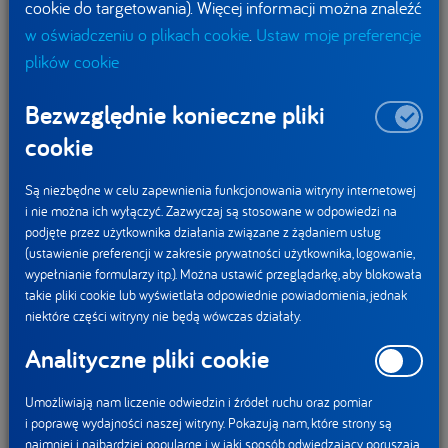
cookie do targetowania). Więcej informacji można znaleźć
Nowa Fantasia urzeka zarówno smakiem, jak i wyglądem.
w oświadczeniu o plikach cookie
.
Ustaw moje preferencje
Uwagę przyciągają nie tylko urocze dodatki, ale też projekty
plików cookie
opakowań w najmodniejszych kolorach: jasnoróżowym
Bezwzględnie konieczne pliki
i miętowym. Obok Fantasii Love i Lucky nie można przejść
obojętnie!
cookie
Sugerowana cena nowych jogurtów to 1,99 zł.
Są niezbędne w celu zapewnienia funkcjonowania witryny internetowej
i nie można ich wyłączyć. Zazwyczaj są stosowane w odpowiedzi na
podjęte przez użytkownika działania związane z żądaniem usług
W nowej akcji Danonki
Spółki DANONE
(ustawienie preferencji w zakresie prywatności użytkownika, logowanie,
uczą dzieci, jak dbać
publikują pierwszy
wypełnianie formularzy itp.). Można ustawić przeglądarkę, aby blokowała
o naturę
wspólny Raport wpływu
takie pliki cookie lub wyświetlała odpowiednie powiadomienia, jednak
niektóre części witryny nie będą wówczas działały.
Aktualności
Analityczne pliki cookie
Umożliwiają nam liczenie odwiedzin i źródeł ruchu oraz pomiar
i poprawę wydajności naszej witryny. Pokazują nam, które strony są
najmniej i najbardziej popularne i w jaki sposób odwiedzający poruszają