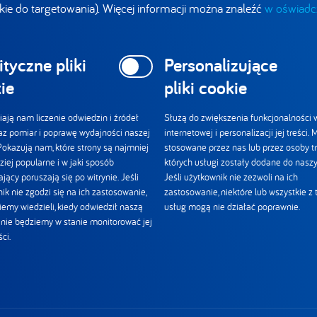
kie do targetowania). Więcej informacji można znaleźć
w oświadcz
ityczne pliki
Personalizujące
ie
pliki cookie
ają nam liczenie odwiedzin i źródeł
Służą do zwiększenia funkcjonalności w
az pomiar i poprawę wydajności naszej
internetowej i personalizacji jej treści.
 Pokazują nam, które strony są najmniej
stosowane przez nas lub przez osoby tr
ziej popularne i w jaki sposób
których usługi zostały dodane do naszy
jący poruszają się po witrynie. Jeśli
Jeśli użytkownik nie zezwoli na ich
ik nie zgodzi się na ich zastosowanie,
zastosowanie, niektóre lub wszystkie z 
iemy wiedzieli, kiedy odwiedził naszą
usług mogą nie działać poprawnie.
i nie będziemy w stanie monitorować jej
ci.