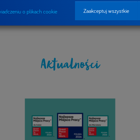
Zaakceptuj wszystkie
iadczeniu o plikach cookie
Aktualności