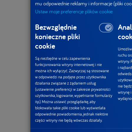
mu odpowiednie reklamy i informacje (pliki coo
Ustaw moje preferencje plików cookie
Bezwzględnie
Anal
konieczne pliki
cook
cookie
Umożliwi
ruchu or
Są niezbędne w celu zapewnienia
witryny.
funkcjonowania witryny internetowej i nie
i najbard
można ich wyłączyć. Zazwyczaj są stosowane
odwiedza
w odpowiedzi na podjęte przez użytkownika
użytkown
działania związane z żądaniem usług
nie będz
(ustawienie preferencji w zakresie prywatności
witrynę 
użytkownika, logowanie, wypełnianie formularzy
wydajnoś
itp.). Można ustawić przeglądarkę, aby
blokowała takie pliki cookie lub wyświetlała
odpowiednie powiadomienia, jednak niektóre
części witryny nie będą wówczas działały.