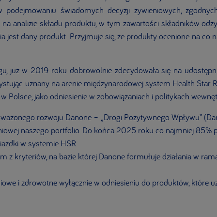
podejmowaniu świadomych decyzji żywieniowych, zgodnych z
na analizie składu produktu, w tym zawartości składników odż
ia jest dany produkt. Przyjmuje się, że produkty ocenione na co 
gu, już w 2019 roku dobrowolnie zdecydowała się na udostępni
stując uznany na arenie międzynarodowej system Health Star R
Polsce, jako odniesienie w zobowiązaniach i politykach wewnęt
wnoważonego rozwoju Danone – „Drogi Pozytywnego Wpływu” (Da
ieniowej naszego portfolio. Do końca 2025 roku co najmniej 8
azdki w systemie HSR.
ym z kryteriów, na bazie której Danone formułuje działania w ram
owe i zdrowotne wyłącznie w odniesieniu do produktów, które uz