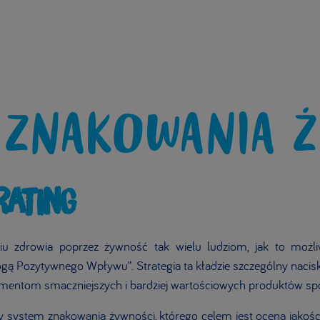
 ZNAKOWANIA Ż
RATING
niu zdrowia poprzez żywność tak wielu ludziom, jak to możliw
gą Pozytywnego Wpływu”. Strategia ta kładzie szczególny nac
mentom smaczniejszych i bardziej wartościowych produktów sp
ny system znakowania żywności, którego celem jest ocena jakoś