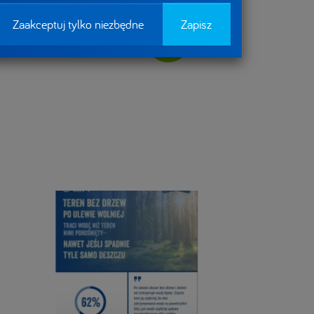
Zaakceptuj tylko niezbędne
Zapisz
Aktualności