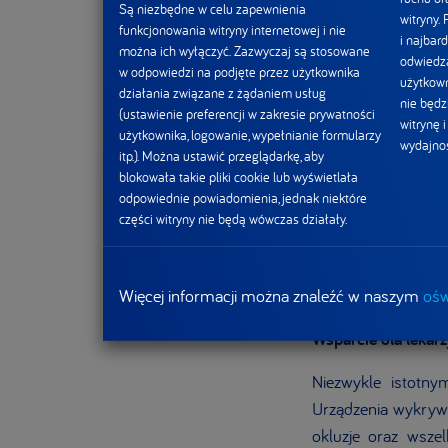
zdrowienia ma ogro
Są niezbędne w celu zapewnienia
witryny.
funkcjonowania witryny internetowej i nie
również ma wpływ 
i najbard
można ich wyłączyć. Zazwyczaj są stosowane
dostosowanie jej 
odwiedza
w odpowiedzi na podjęte przez użytkownika
użytkown
rozwiązanie, które 
działania związane z żądaniem usług
nie będz
(ustawienie preferencji w zakresie prywatności
i bezpieczeństwa.
witrynę 
użytkownika, logowanie, wypełnianie formularzy
wydajnoś
itp.). Można ustawić przeglądarkę, aby
-
Naszą ambicją je
blokowała takie pliki cookie lub wyświetlała
bezpiecznego i sku
odpowiednie powiadomienia, jednak niektóre
ale realna pomoc d
części witryny nie będą wówczas działały.
pacjentów. Wierzy
wrażliwy, nowocz
Nutricia Polska
.
Więcej informacji można znaleźć w naszym
ośw
Wsparcie dla lekarz
Niezwykle istotn
Urządzenia wykrywa
okluzje oraz wszel