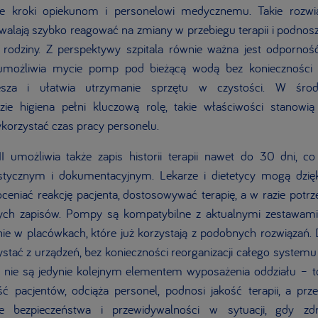
e kroki opiekunom i personelowi medycznemu. Takie rozwią
walają szybko reagować na zmiany w przebiegu terapii i podno
go rodziny. Z perspektywy szpitala równie ważna jest odporno
 umożliwia mycie pomp pod bieżącą wodą bez konieczności 
esza i ułatwia utrzymanie sprzętu w czystości. W śro
dzie higiena pełni kluczową rolę, takie właściwości stanow
wykorzystać czas pracy personelu.
 III umożliwia także zapis historii terapii nawet do 30 dni, c
tycznym i dokumentacyjnym. Lekarze i dietetycy mogą dzię
 oceniać reakcję pacjenta, dostosowywać terapię, a w razie potr
ych zapisów. Pompy są kompatybilne z aktualnymi zestawami F
nie w placówkach, które już korzystają z podobnych rozwiązań. D
stać z urządzeń, bez konieczności reorganizacji całego systemu 
III nie są jedynie kolejnym elementem wyposażenia oddziału – t
ć pacjentów, odciąża personel, podnosi jakość terapii, a pr
e bezpieczeństwa i przewidywalności w sytuacji, gdy zdr