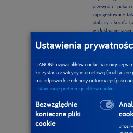
przewodu pokarm
zaprojektowane tak
stabilny i komfort
w dokładnie takiej 
w przypadku najmł
Ustawienia prywatnośc
tempo wzrastania, r
Nowoczesne pomp
DANONE używa plików cookie na niniejszej witr
wymagającymi spec
korzystania z witryny internetowej (analityczne
terapię w sposób 
mu odpowiednie reklamy i informacje (pliki coo
samodzielność i ko
Ustaw moje preferencje plików cookie
Kliniki Gastroentero
Bezwzględnie
Anal
Dzięki kompaktowej
konieczne pliki
cook
mogą swobodniej 
codziennych rytuał
cookie
Umożliwi
szpitala. Taka swo
ruchu or