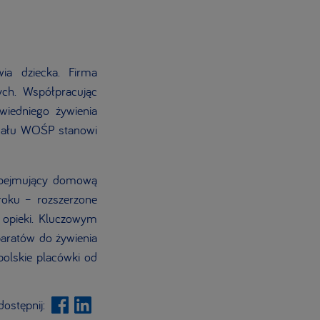
ia dziecka. Firma
ych. Współpracując
wiedniego żywienia
Finału WOŚP stanowi
 obejmujący domową
roku – rozszerzone
j opieki. Kluczowym
aratów do żywienia
polskie placówki od
ostępnij: