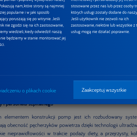
mne znaczenie. Flocare® Infinity™ III zapewnia wiele godzin 
 Pokazują nam, które strony są najmniej
stosowane przez nas lub przez osoby tr
na większą mobilność pacjentów,zwiększa elastyczność ter
ziej popularne i w jaki sposób
których usługi zostały dodane do naszy
do indywidualnych potrzeb pacjenta, bez ryzyka nagłego prz
jący poruszają się po witrynie. Jeśli
Jeśli użytkownik nie zezwoli na ich
ik nie zgodzi się na ich zastosowanie,
zastosowanie, niektóre lub wszystkie z 
ułatwia organizację pracy oddziału, a jednocześnie daje rodzinom 
iemy wiedzieli, kiedy odwiedził naszą
usług mogą nie działać poprawnie.
i nie będziemy w stanie monitorować jej
ci.
st, aby pacjenci – niezależnie od wieku i miejsca zamieszkani
tecznego żywienia dojelitowego. Przekazanie pomp to nie tylko 
la rodzin i personelu medycznego, którzy każdego dnia walczą 
my, że dzięki takim inicjatywom możemy wspólnie budować syst
esny i dostępny
– mówi
Martyna Malczewska-Malak, dyrek
Zaakceptuj wszystkie
iadczeniu o plikach cookie
y i personelu szpitalnego
ym elementem konstrukcji pomp jest ich rozbudowany syste
ją obecność pęcherzyków powietrza dzięki technologii ultradźwi
kie nieprawidłowości w trakcie podaży diety, a przejrzysty, k