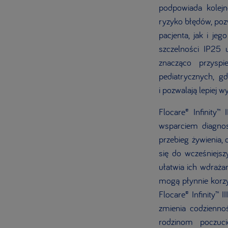
podpowiada kolejn
ryzyko błędów, poz
pacjenta, jak i je
szczelności IP25
znacząco przyspi
pediatrycznych, g
i pozwalają lepiej 
Flocare® Infinity™
wsparciem diagnos
przebieg żywienia,
się do wcześniejsz
ułatwia ich wdraża
mogą płynnie korzy
Flocare® Infinity™ 
zmienia codziennoś
rodzinom poczuci