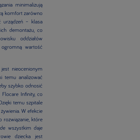
zania minimalizują
szą komfort zarówno
ść urządzeń – klasa
ich demontażu, co
dowisku oddziałów
ią ogromną wartość
o jest nieocenionym
ki temu analizować
zeby szybko odnosić
locare Infinity, co
zięki temu szpitale
żywienia. W efekcie
o rozwiązanie, które
zede wszystkim daje
owie dziecka jest