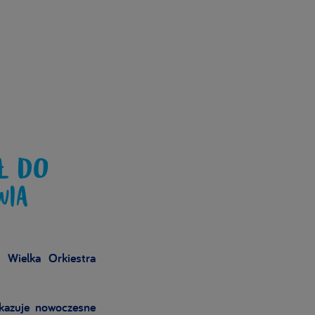
Ł DO
WIA
 Wielka Orkiestra
ekazuje nowoczesne