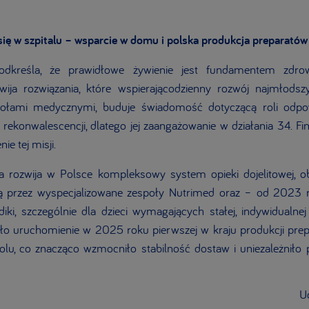
się w szpitalu – wsparcie w domu i polska produkcja preparatów
podkreśla, że prawidłowe żywienie jest fundamentem zdrow
wija rozwiązania, które wspierającodzienny rozwój najmłodsz
połami medycznymi, buduje świadomość dotyczącą roli odpo
i rekonwalescencji, dlatego jej zaangażowanie w działania 34. 
ie tej misji.
ia rozwija w Polsce kompleksowy system opieki dojelitowej,
ą przez wyspecjalizowane zespoły Nutrimed oraz – od 2023 
ki, szczególnie dla dzieci wymagających stałej, indywidualne
ło uruchomienie w 2025 roku pierwszej w kraju produkcji prep
lu, co znacząco wzmocniło stabilność dostaw i uniezależniło 
Ud