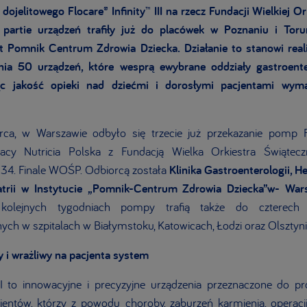
ojelitowego Flocare® Infinity™ III na rzecz Fundacji Wielkiej O
partie urządzeń trafiły już do placówek w Poznaniu i Toru
t Pomnik Centrum Zdrowia Dziecka. Działanie to stanowi real
nia 50 urządzeń, które wesprą ewybrane oddziały gastroente
ąc jakość opieki nad dziećmi i dorosłymi pacjentami wyma
ca, w Warszawie odbyło się trzecie już przekazanie pomp Floc
cy Nutricia Polska z Fundacją Wielka Orkiestra Świątecz
y 34. Finale WOŚP. Odbiorcą została
Klinika Gastroenterologii, H
atrii w Instytucie „Pomnik-Centrum Zdrowia Dziecka”w- War
olejnych tygodniach pompy trafią także do czterech
ych w szpitalach w Białymstoku, Katowicach, Łodzi oraz Olsztyni
i wrażliwy na pacjenta system
 III to innowacyjne i precyzyjne urządzenia przeznaczone do p
jentów, którzy z powodu choroby, zaburzeń karmienia, operacj