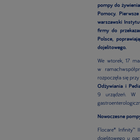
pompy do żywienia d
Pomocy. Pierwsze 
warszawski Instytu
firmy do przekaza
Polsce, poprawiaj
dojelitowego.
We wtorek, 17 mar
w ramachwspółpra
rozpoczęła się prz
Odżywiania i Pedi
9 urządzeń. W k
gastroenterologiczn
Nowoczesne pompy 
Flocare® Infinity™
dojelitowego u pac