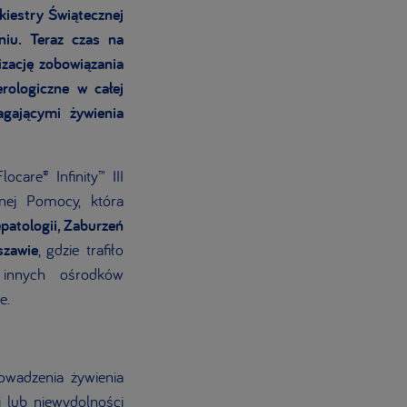
rkiestry Świątecznej
niu. Teraz czas na
izację zobowiązania
rologiczne w całej
gającymi żywienia
are® Infinity™ III
nej Pomocy, która
epatologii, Zaburzeń
szawie
, gdzie trafiło
 innych ośrodków
e.
rowadzenia żywienia
i lub niewydolności