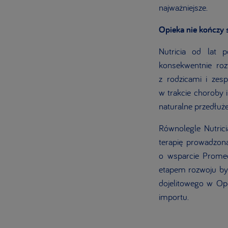
najważniejsze.
Opieka nie kończy 
Nutricia od lat 
konsekwentnie roz
z rodzicami i zes
w trakcie choroby 
naturalne przedłużen
Równolegle Nutric
terapię prowadzon
o wsparcie Promedi
etapem rozwoju by
dojelitowego w Opo
importu.