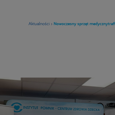
Aktualności
›
Nowoczesny sprzęt medycznytrafi