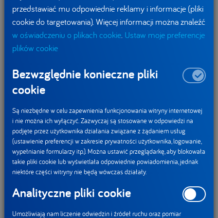
przedstawiać mu odpowiednie reklamy i informacje (pliki
cookie do targetowania). Więcej informacji można znaleźć
w oświadczeniu o plikach cookie
.
Ustaw moje preferencje
plików cookie
Bezwzględnie konieczne pliki
cookie
Informacja prasowa
Udostępnij:
Są niezbędne w celu zapewnienia funkcjonowania witryny internetowej
i nie można ich wyłączyć. Zazwyczaj są stosowane w odpowiedzi na
podjęte przez użytkownika działania związane z żądaniem usług
WIELCE mały, czyli
Pionierski maraton
(ustawienie preferencji w zakresie prywatności użytkownika, logowanie,
Actimel w nowej
programowania –
wypełnianie formularzy itp.). Można ustawić przeglądarkę, aby blokowała
odsłonie
innowacyjne
takie pliki cookie lub wyświetlała odpowiednie powiadomienia, jednak
rozwiązania dla
niektóre części witryny nie będą wówczas działały.
produkcji
Analityczne pliki cookie
Aktualności
Umożliwiają nam liczenie odwiedzin i źródeł ruchu oraz pomiar