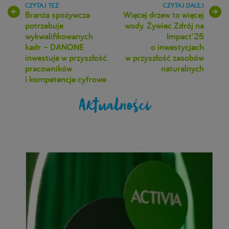
Branża spożywcza
Więcej drzew to więcej
potrzebuje
wody. Żywiec Zdrój na
wykwalifikowanych
Impact’25
kadr – DANONE
o inwestycjach
inwestuje w przyszłość
w przyszłość zasobów
pracowników
naturalnych
i kompetencje cyfrowe
Aktualności