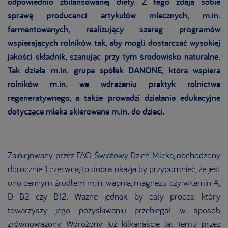
odpowiednio zbilansowanej diety. Z tego zdają sobie
sprawę producenci artykułów mlecznych, m.in.
fermentowanych, realizujący szereg programów
wspierających rolników tak, aby mogli dostarczać wysokiej
jakości składnik, szanując przy tym środowisko naturalne.
Tak działa m.in. grupa spółek DANONE, która wspiera
rolników m.in. we wdrażaniu praktyk rolnictwa
regeneratywnego, a także prowadzi działania edukacyjne
dotyczące mleka skierowane m.in. do dzieci.
Zainicjowany przez FAO Światowy Dzień Mleka, obchodzony
dorocznie 1 czerwca, to dobra okazja by przypomnieć, że jest
ono cennym źródłem m.in. wapnia, magnezu czy witamin A,
D, B2 czy B12. Ważne jednak, by cały proces, który
towarzyszy jego pozyskiwaniu przebiegał w sposób
zrównoważony. Wdrożony już kilkanaście lat temu przez