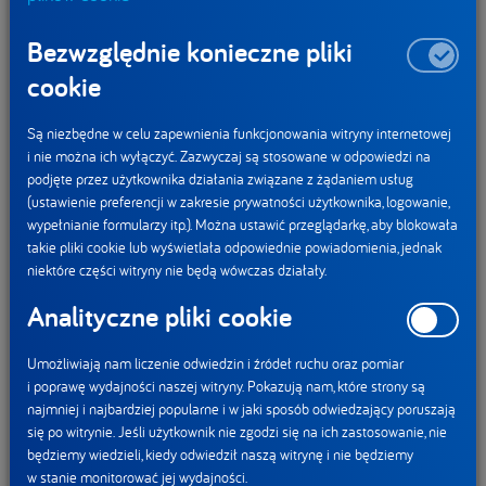
Bezwzględnie konieczne pliki
We współpracy siła
cookie
DANONE wraz z gospodarstwami, z którymi współpracuje,
ramię w ramię podejmują też wysiłki mające skutkować
Są niezbędne w celu zapewnienia funkcjonowania witryny internetowej
i nie można ich wyłączyć. Zazwyczaj są stosowane w odpowiedzi na
zmniejszeniem emisji gazów cieplarnianych czy poprawą
podjęte przez użytkownika działania związane z żądaniem usług
bioróżnorodności, m.in. poprzez zwiększanie liczby
(ustawienie preferencji w zakresie prywatności użytkownika, logowanie,
kooperujących gospodarstw, w których wdrażane są
wypełnianie formularzy itp.). Można ustawić przeglądarkę, aby blokowała
praktyki rolnictwa regeneratywnego. Upowszechnianie
takie pliki cookie lub wyświetlała odpowiednie powiadomienia, jednak
niektóre części witryny nie będą wówczas działały.
praktyk regeneratywnych
[1]
wpływa m.in. na poprawę
jakości gleby. Zdrową glebę charakteryzuje natomiast
Analityczne pliki cookie
wysoka różnorodność mikroorganizmów, co warunkuje
m.in. przyswajanie składników pokarmowych przez rośliny.
Umożliwiają nam liczenie odwiedzin i źródeł ruchu oraz pomiar
i poprawę wydajności naszej witryny. Pokazują nam, które strony są
Kolejną korzyścią jest zatrzymywanie w niej dwutlenku
najmniej i najbardziej popularne i w jaki sposób odwiedzający poruszają
węgla, a także wody, przez co staje się bardziej odporna na
się po witrynie. Jeśli użytkownik nie zgodzi się na ich zastosowanie, nie
zmiany klimatu i suszę.
będziemy wiedzieli, kiedy odwiedził naszą witrynę i nie będziemy
w stanie monitorować jej wydajności.