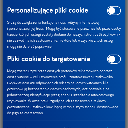
Personalizujące pliki cookie
Jak wynika z zakończonego pod koniec 2023 r. audytu, 79%
Służą do zwiększenia funkcjonalności witryny internetowej
współpracujących z Danone rolników stosuje praktyki
i personalizacji jej treści. Mogą być stosowane przez nas lub przez osoby
regeneratywne, a 30% wdrożyło je na poziomie
trzecie, których usługi zostały dodane do naszych stron. Jeśli użytkownik
zaawansowanym. Jednocześnie audyt pokazał, że 90%
nie zezwoli na ich zastosowanie, niektóre lub wszystkie z tych usług
mleka, jakie firma kupuje od rolników na potrzeby
mogą nie działać poprawnie.
wytwarzania produktów mlecznych w Polsce, pochodzi
Pliki cookie do targetowania
z gospodarstw, w których obecne są te praktyki.
Mogą zostać użyte przez naszych partnerów reklamowych poprzez
naszą witrynę w celu stworzenia profilu zainteresowań użytkownika
i wyświetlania mu odpowiednich reklam na innych witrynach. Nie
Aby regularnie zwiększać tę liczbę, w październiku 2024 r.
przechowują bezpośrednio danych osobowych, lecz pozwalają na
powołano do życia program DAN-Agri, w ramach którego
jednoznaczną identyfikację przeglądarki i urządzenia internetowego
użytkownika. W razie braku zgody na ich zastosowanie reklamy
zostaną zrealizowane działania o wartości 10 mln zł. Wśród
prezentowane użytkownikowi będą w mniejszym stopniu dostosowane
nich jest dofinansowanie i wsparcie merytoryczne
do jego zainteresowań.
dostawców mleka w budowie biogazowni rolniczych, dalsza
aktywność w kwestii rolnictwa regeneratywnego, a także