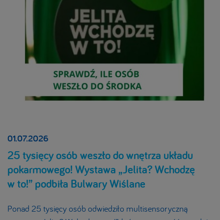
01.07.2026
25 tysięcy osób weszło do wnętrza układu
pokarmowego! Wystawa „Jelita? Wchodzę
w to!” podbiła Bulwary Wiślane
Ponad 25 tysięcy osób odwiedziło multisensoryczną