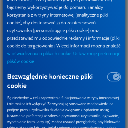
będziemy wykorzystywać je do pomiaru i analizy
25 tysięcy powodów, by rozmawiać o jelitach
korzystania z witryny internetowej (analityczne pliki
cookie), aby dostosować ją do zainteresowań
Od 8 maja do 21 czerwca wystawę odwiedziło ponad 25
użytkownika (personalizujące pliki cookie) oraz
tysięcu osób. Ogromne zainteresowanie instalacją pokazuje,
przedstawiać mu odpowiednie reklamy i informacje (pliki
że Polacy chcą lepiej rozumieć swoje zdrowie i szukają
cookie do targetowania). Więcej informacji można znaleźć
rzetelnych informacji na temat funkcjonowania organizmu.
w oświadczeniu o plikach cookie
.
Ustaw moje preferencje
To szczególnie ważne w obszarze zdrowia jelit, który wciąż
plików cookie
pozostaje dla wielu osób tematem pełnym pytań
i niejasności. Właśnie dlatego tak potrzebne są inicjatywy
Bezwzględnie konieczne pliki
edukacyjne, które w przystępny sposób przybliżają
cookie
najnowszą wiedzę naukową oraz pomagają przekładać ją na
codzienne wybory.
Są niezbędne w celu zapewnienia funkcjonowania witryny internetowej
i nie można ich wyłączyć. Zazwyczaj są stosowane w odpowiedzi na
Dlaczego zdrowie jelit jest tak ważne?
podjęte przez użytkownika działania związane z żądaniem usług
(ustawienie preferencji w zakresie prywatności użytkownika, logowanie,
To, co dzieje się w jelitach, jest jednym z najbardziej
wypełnianie formularzy itp.). Można ustawić przeglądarkę, aby blokowała
złożonych i jednocześnie kluczowych procesów w całym
takie pliki cookie lub wyświetlała odpowiednie powiadomienia, jednak