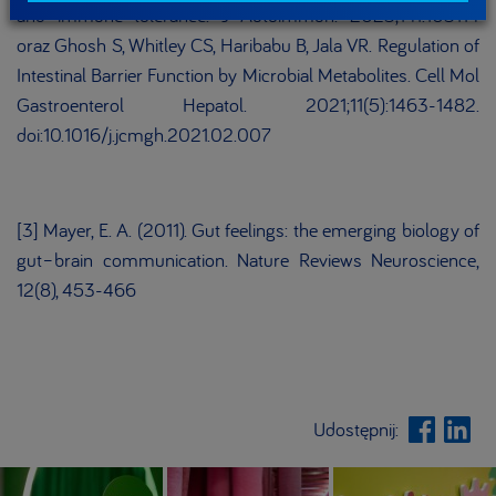
and immune tolerance. J Autoimmun. 2023;141:103114
oraz Ghosh S, Whitley CS, Haribabu B, Jala VR. Regulation of
Intestinal Barrier Function by Microbial Metabolites. Cell Mol
Gastroenterol Hepatol. 2021;11(5):1463-1482.
doi:10.1016/j.jcmgh.2021.02.007
[3] Mayer, E. A. (2011). Gut feelings: the emerging biology of
gut–brain communication. Nature Reviews Neuroscience,
12(8), 453-466
Udostępnij: