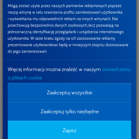
znaczenie mają codzienne nawyki. Warto sięgać po produkty
Mogą zostać użyte przez naszych partnerów reklamowych poprzez
bogate w błonnik, warzywa, owoce, produkty pełnoziarniste
naszą witrynę w celu stworzenia profilu zainteresowań użytkownika
oraz fermentowane, takie jak jogurty naturalne, kefiry czy
i wyświetlania mu odpowiednich reklam na innych witrynach. Nie
przechowują bezpośrednio danych osobowych, lecz pozwalają na
kiszonki. Równie ważne są odpowiednie nawodnienie,
jednoznaczną identyfikację przeglądarki i urządzenia internetowego
regularna aktywność fizyczna, regenerujący sen
użytkownika. W razie braku zgody na ich zastosowanie reklamy
i ograniczanie przewlekłego stresu. To właśnie suma tych
prezentowane użytkownikowi będą w mniejszym stopniu dostosowane
codziennych wyborów wspiera równowagę mikrobioty
do jego zainteresowań.
i pomaga dbać o komfort trawienny na co dzień.
Więcej informacji można znaleźć w naszym
oświadczeniu
Dowiedz się więcej o magii fermentu i zdrowiu jelit:
o plikach cookie
https://danone.pl/magia-fermentu/
Zaakceptuj wszystkie
[1] H. Krauss, Fizjologia Żywienia, wyd. PZWL
Zaakceptuj tylko niezbędne
Zapisz
[2] Shao T, Hsu R, Rafizadeh DL, et al. The gut ecosystem