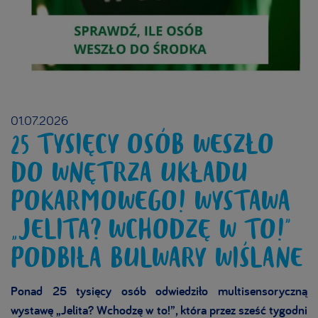
01.07.2026
25 TYSIĘCY OSÓB WESZŁO
DO WNĘTRZA UKŁADU
POKARMOWEGO! WYSTAWA
„JELITA? WCHODZĘ W TO!”
PODBIŁA BULWARY WIŚLANE
Ponad 25 tysięcy osób odwiedziło multisensoryczną
wystawę „Jelita? Wchodzę w to!”, która przez sześć tygodni