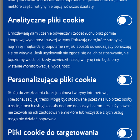
organizmie. Jelito cienkie, które może mieć nawet do
niektóre części witryny nie będą wówczas działały.
5 metrów długości, odpowiada za wchłanianie większości
Analityczne pliki cookie
składników odżywczych, a dzięki milionom kosmków
i mikrokosmków jego powierzchnia chłonna sięga nawet
Umożliwiają nam liczenie odwiedzin i źródeł ruchu oraz pomiar
około 2 mln cm². Z kolei jelito grube odzyskuje nawet 90%
i poprawę wydajności naszej witryny. Pokazują nam, które strony są
wody z treści pokarmowej i stanowi środowisko życia dla
najmniej i najbardziej popularne i w jaki sposób odwiedzający poruszają
się po witrynie. Jeśli użytkownik nie zgodzi się na ich zastosowanie, nie
mikrobioty jelitowej [1]. To właśnie tutaj widać wyraźnie, że
będziemy wiedzieli, kiedy odwiedził naszą witrynę i nie będziemy
jelita nie są wyłącznie narządem – pełnią rolę złożonego
w stanie monitorować jej wydajności.
ekosystemu. Coraz więcej badań wskazuje również, że
Personalizujące pliki cookie
kondycja jelit jest powiązana nie tylko z funkcjonowaniem
układu pokarmowego, ale też odpornościowego oraz
Służą do zwiększenia funkcjonalności witryny internetowej
codziennym samopoczuciem [3]. To właśnie dlatego troska
i personalizacji jej treści. Mogą być stosowane przez nas lub przez osoby
o ich zdrowie ma znaczenie dla całego organizmu.
trzecie, których usługi zostały dodane do naszych stron. Jeśli użytkownik
nie zezwoli na ich zastosowanie, niektóre lub wszystkie z tych usług
Jak o nie dbać?
mogą nie działać poprawnie.
Pliki cookie do targetowania
Eksperci podkreślają, że dla zdrowia jelit szczególne