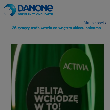
Aktualności
›
25 tysięcy osób weszło do wnętrza układu pokarmowego! Wystawa „Jelita? Wchodzę w to!” podbiła Bulwary Wiślane