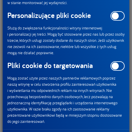
w stanie monitorować jej wydajności.
Uwielbiany przez dzieciaki Danonek tym razem zaprasza do
Personalizujące pliki cookie
wspólnych morskich przygód przy wykorzystaniu
technologii wirtualnej rzeczywistości.
Służą do zwiększenia funkcjonalności witryny internetowej
więcej
i personalizacji jej treści. Mogą być stosowane przez nas lub przez osoby
trzecie, których usługi zostały dodane do naszych stron. Jeśli użytkownik
nie zezwoli na ich zastosowanie, niektóre lub wszystkie z tych usług
mogą nie działać poprawnie.
Pliki cookie do targetowania
Mogą zostać użyte przez naszych partnerów reklamowych poprzez
naszą witrynę w celu stworzenia profilu zainteresowań użytkownika
i wyświetlania mu odpowiednich reklam na innych witrynach. Nie
przechowują bezpośrednio danych osobowych, lecz pozwalają na
jednoznaczną identyfikację przeglądarki i urządzenia internetowego
użytkownika. W razie braku zgody na ich zastosowanie reklamy
prezentowane użytkownikowi będą w mniejszym stopniu dostosowane
Danonki
do jego zainteresowań.
15.01.2018