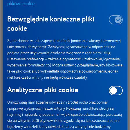
plików cookie
Bezwzględnie konieczne pliki
cookie
Są niezbędne w celu zapewnienia funkcjonowania witryny internetowej
i nie można ich wyłączyć. Zazwyczaj są stosowane w odpowiedzi na
podjęte przez użytkownika działania związane z żądaniem usług
(ustawienie preferencji w zakresie prywatności użytkownika, logowanie,
wypełnianie formularzy itp.). Można ustawić przeglądarkę, aby blokowała
Danonki
takie pliki cookie lub wyświetlała odpowiednie powiadomienia, jednak
niektóre części witryny nie będą wówczas działały.
18.01.2019
Odkrywaj morski świat z Danonkiem!
Analityczne pliki cookie
Specjalna edycja magnesów z aplikacją
Umożliwiają nam liczenie odwiedzin i źródeł ruchu oraz pomiar
Shazam
i poprawę wydajności naszej witryny. Pokazują nam, które strony są
najmniej i najbardziej popularne i w jaki sposób odwiedzający poruszają
Każdy kolejny rok to nowe doświadczenia i wyzwania,
się po witrynie. Jeśli użytkownik nie zgodzi się na ich zastosowanie, nie
będziemy wiedzieli, kiedy odwiedził naszą witrynę i nie będziemy
szczególnie dla dzieci, które świata się dopiero uczą.