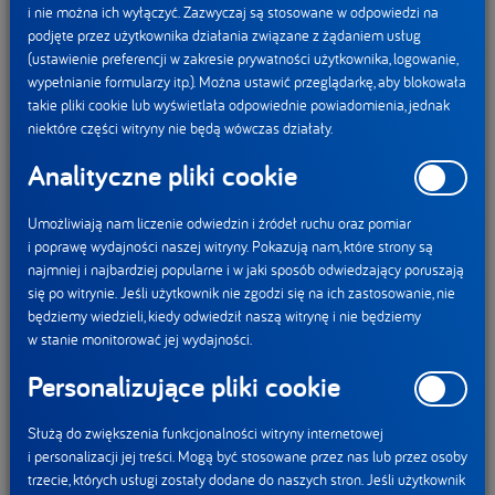
i nie można ich wyłączyć. Zazwyczaj są stosowane w odpowiedzi na
podjęte przez użytkownika działania związane z żądaniem usług
(ustawienie preferencji w zakresie prywatności użytkownika, logowanie,
wypełnianie formularzy itp.). Można ustawić przeglądarkę, aby blokowała
takie pliki cookie lub wyświetlała odpowiednie powiadomienia, jednak
niektóre części witryny nie będą wówczas działały.
Produkty mleczne
Analityczne pliki cookie
i pochodzenia roślinnego
Umożliwiają nam liczenie odwiedzin i źródeł ruchu oraz pomiar
i poprawę wydajności naszej witryny. Pokazują nam, które strony są
najmniej i najbardziej popularne i w jaki sposób odwiedzający poruszają
się po witrynie. Jeśli użytkownik nie zgodzi się na ich zastosowanie, nie
będziemy wiedzieli, kiedy odwiedził naszą witrynę i nie będziemy
w stanie monitorować jej wydajności.
Woda i napoje
Personalizujące pliki cookie
Służą do zwiększenia funkcjonalności witryny internetowej
i personalizacji jej treści. Mogą być stosowane przez nas lub przez osoby
trzecie, których usługi zostały dodane do naszych stron. Jeśli użytkownik