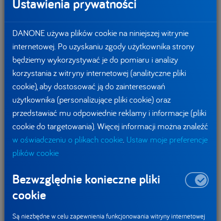
Ustawienia prywatności
Nutricia
DANONE używa plików cookie na niniejszej witrynie
10.10.2019
internetowej. Po uzyskaniu zgody użytkownika strony
Akademia Opieki Długoterminowej szansą na
będziemy wykorzystywać je do pomiaru i analizy
poprawę opieki nad pacjentem w domu
korzystania z witryny internetowej (analityczne pliki
cookie), aby dostosować ją do zainteresowań
Zgodnie z prognozą GUS w 2050 r. osoby starsze (w wieku
użytkownika (personalizujące pliki cookie) oraz
60 lat i więcej) będą stanowić aż 40,4% mieszkańców
przedstawiać mu odpowiednie reklamy i informacje (pliki
Polski. Konsekwencją zaawansowanego procesu starzenia
cookie do targetowania). Więcej informacji można znaleźć
się społeczeństwa staje się konieczność rozwoju opieki
w oświadczeniu o plikach cookie
.
Ustaw moje preferencje
długoterminowej dla pacjentów przewlekle chorych i osób
plików cookie
starszych.
Bezwzględnie konieczne pliki
więcej
cookie
Sprawdź również aktualności
produktowe spółek DANONE
Są niezbędne w celu zapewnienia funkcjonowania witryny internetowej