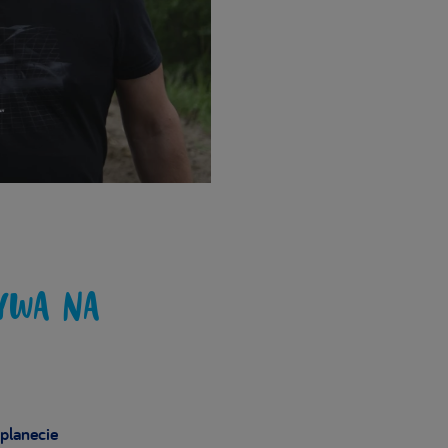
YWA NA
 planecie