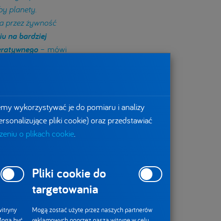
by planety.
wia przez żywność
u na bardziej
neratywnego
– mówi
emy wykorzystywać je do pomiaru i analizy
rsonalizujące pliki cookie) oraz przedstawiać
eniu o plikach cookie
.
Pliki cookie do
targetowania
itryny
Mogą zostać użyte przez naszych partnerów
 Mogą być
reklamowych poprzez naszą witrynę w celu