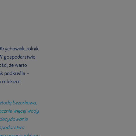
rychowiak, rolnik
 W gospodarstwie
ści, że warto
ak podkreśla –
m mlekiem.
etodą bezorkową,
acznie więcej wody
 zdecydowanie
ospodarstwa
liwa ograniczyliśmy