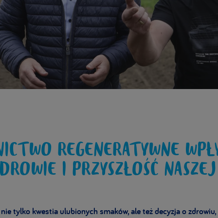
NICTWO REGENERATYWNE WPŁ
DROWIE I PRZYSZŁOŚĆ NASZEJ
ie tylko kwestia ulubionych smaków, ale też decyzja o zdrowiu,