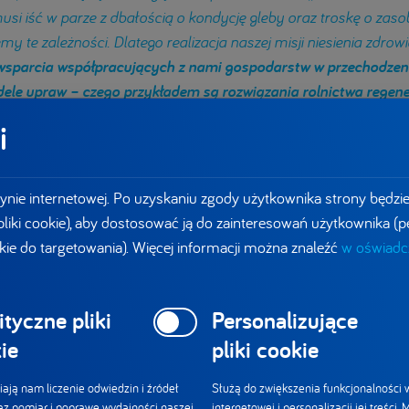
usi iść w parze z dbałością o kondycję gleby oraz troskę o zaso
 te zależności. Dlatego realizacja naszej misji niesienia zdro
sparcia współpracujących z nami gospodarstw w
przechodzeni
le upraw – czego przykładem są rozwiązania rolnictwa rege
ktor Zarządzający Danone i Żywiec Zdrój.
i
ynie internetowej. Po uzyskaniu zgody użytkownika strony będzi
 pliki cookie), aby dostosować ją do zainteresowań użytkownika (pe
kie do targetowania). Więcej informacji można znaleźć
w oświadcz
ityczne pliki
Personalizujące
ie
pliki cookie
ają nam liczenie odwiedzin i źródeł
Służą do zwiększenia funkcjonalności w
az pomiar i poprawę wydajności naszej
internetowej i personalizacji jej treści.