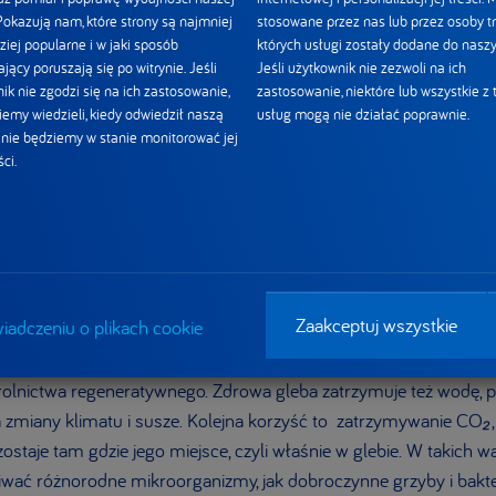
 Pokazują nam, które strony są najmniej
stosowane przez nas lub przez osoby tr
ziej popularne i w jaki sposób
których usługi zostały dodane do naszy
jący poruszają się po witrynie. Jeśli
Jeśli użytkownik nie zezwoli na ich
ik nie zgodzi się na ich zastosowanie,
zastosowanie, niektóre lub wszystkie z 
iemy wiedzieli, kiedy odwiedził naszą
usług mogą nie działać poprawnie.
i nie będziemy w stanie monitorować jej
ci.
gleb – jak to się robi?
ywne, to rozwiązania, które natura podpowiada nam od tysięcy l
dzięki czemu jest ona bardziej żyzna. Co dokładnie ją taką czyni
Zaakceptuj wszystkie
iadczeniu o plikach cookie
zmian, ograniczenie nawożenia, jak również ochrona warstwy pró
i rolnej ze zwierzęcą (np. hodowanie wysokiej jakości paszy dla zw
 rolnictwa regeneratywnego. Zdrowa gleba zatrzymuje też wodę, pr
a zmiany klimatu i susze. Kolejna korzyść to zatrzymywanie CO
₂
staje tam gdzie jego miejsce, czyli właśnie w glebie. W takich 
wać różnorodne mikroorganizmy, jak dobroczynne grzyby i bakter