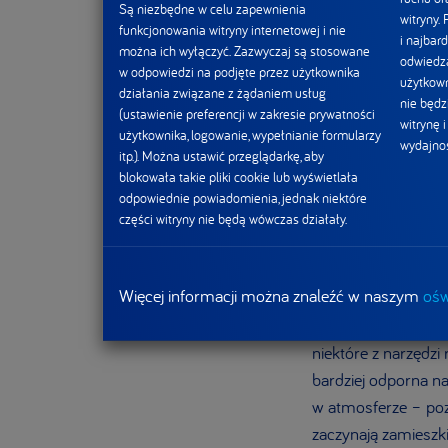
Są niezbędne w celu zapewnienia
witryny.
funkcjonowania witryny internetowej i nie
i najbard
można ich wyłączyć. Zazwyczaj są stosowane
odwiedza
w odpowiedzi na podjęte przez użytkownika
użytkown
działania związane z żądaniem usług
nie będz
(ustawienie preferencji w zakresie prywatności
witrynę 
użytkownika, logowanie, wypełnianie formularzy
wydajnoś
itp.). Można ustawić przeglądarkę, aby
blokowała takie pliki cookie lub wyświetlała
Regeneracja 
odpowiednie powiadomienia, jednak niektóre
części witryny nie będą wówczas działały.
Rolnictwo regenerat
wzmocnienie gleby, 
Więcej informacji można znaleźć w naszym
ośw
zróżnicowany płodo
połączenie produkcj
niektóre z narzędzi
bardziej odporna n
w atmosferze – pozo
zaczynają zamieszki