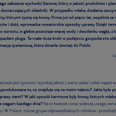
kiego założenia wychodzi Danone, który o jakość produktów i plan
dostarczających składniki. W przypadku mleka, działania zaczyn
iny, którymi żywią się krowy. Firma już od pięciu lat, wspólnie 
ców i zbóż, wprowadza nowatorskie sposoby uprawy. Dzięki temu
do wzrostu, w glebie pozostaje więcej wody i dwutlenku węgla, a
zejazdem pługa. Te małe-duże kroki w podejściu gospodarstw skł
mację żywieniową, która dotarła również do Polski.
Ud
ściwie jest żywność wysokiej jakości, warto zadać sobie najpier
yprodukowane to, co znajduje się na moim talerzu? Jakie było p
rawy ziemi? W jaki sposób karmione były krowy, których mleko
re sięgam każdego dnia?
Na te kwestie coraz większą uwagę zwra
i. W Polsce rośnie grupa odpowiedzialnych rolników i przedsięb