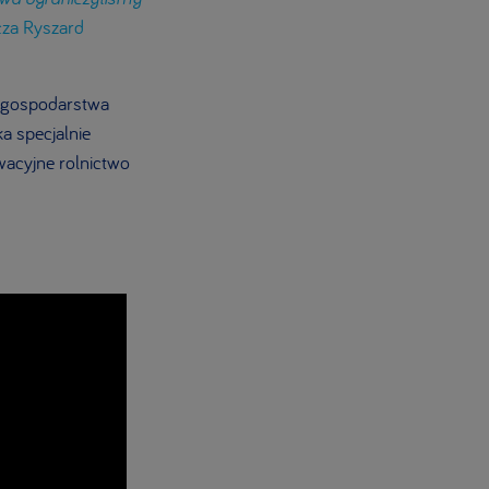
cza Ryszard
i gospodarstwa
a specjalnie
acyjne rolnictwo