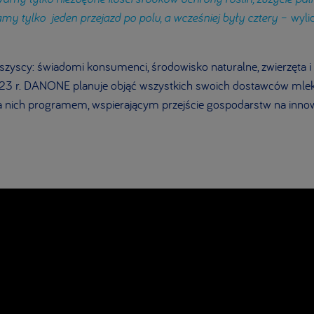
my tylko jeden przejazd po polu, a wcześniej były cztery
– wyli
szyscy: świadomi konsumenci, środowisko naturalne, zwierzęta 
23 r. DANONE planuje objąć wszystkich swoich dostawców mlek
 nich programem, wspierającym przejście gospodarstw na innow