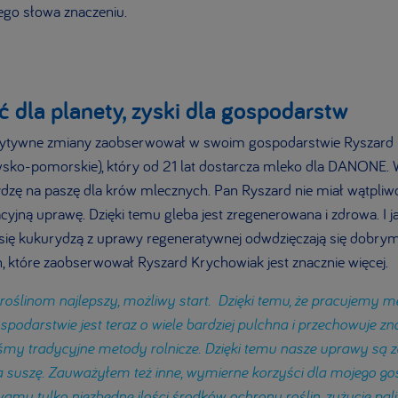
ego słowa znaczeniu.
 dla planety, zyski dla gospodarstw
zytywne zmiany zaobserwował w swoim gospodarstwie Ryszard K
awsko-pomorskie), który od 21 lat dostarcza mleko dla DANONE.
ydzę na paszę dla krów mlecznych. Pan Ryszard nie miał wątpliwo
yjną uprawę. Dzięki temu gleba jest zregenerowana i zdrowa. I j
się kukurydzą z uprawy regeneratywnej odwdzięczają się dobry
 które zaobserwował Ryszard Krychowiak jest znacznie więcej.
ślinom najlepszy, możliwy start. Dzięki temu, że pracujemy m
podarstwie jest teraz o wiele bardziej pulchna i przechowuje zn
iśmy tradycyjne metody rolnicze. Dzięki temu nasze uprawy są
a suszę. Zauważyłem też inne, wymierne korzyści dla mojego g
wamy tylko niezbędne ilości środków ochrony roślin, zużycie pa