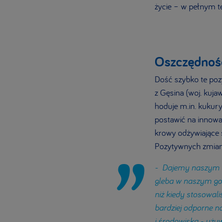
życie – w pełnym t
Oszczędność
Dość szybko te po
z Gęsina (woj. kuj
hoduje m.in. kukur
postawić na innowac
krowy odżywiające 
Pozytywnych zmian,
-
Dajemy naszym ro
gleba w naszym gos
niż kiedy stosowal
bardziej odporne n
i środowiska - uży