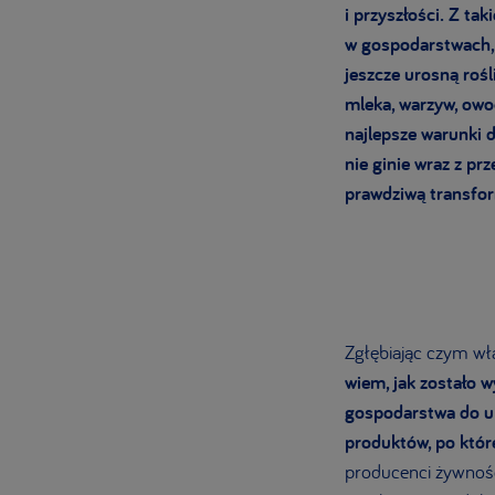
i przyszłości. Z ta
w gospodarstwach, 
jeszcze urosną rośl
mleka, warzyw, owo
najlepsze warunki 
nie ginie wraz z pr
prawdziwą transfor
Zgłębiając czym wła
wiem, jak zostało w
gospodarstwa do up
produktów, po któ
producenci żywnośc