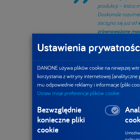
produkcji – która m
Doskonale rozumiemy
zaczyna się już od
w
zrównoważone mode
Marek Sumiła, Dyre
Ustawienia prywatnośc
DANONE używa plików cookie na niniejszej witr
korzystania z witryny internetowej (analityczne
mu odpowiednie reklamy i informacje (pliki coo
Ustaw moje preferencje plików cookie
Bezwzględnie
Anal
konieczne pliki
cook
cookie
Umożliwi
ruchu or