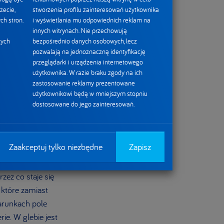
zecie,
stworzenia profilu zainteresowań użytkownika
ch stron.
i wyświetlania mu odpowiednich reklam na
innych witrynach. Nie przechowują
tych
bezpośrednio danych osobowych, lecz
pozwalają na jednoznaczną identyfikację
przeglądarki i urządzenia internetowego
użytkownika. W razie braku zgody na ich
zastosowanie reklamy prezentowane
użytkownikowi będą w mniejszym stopniu
dostosowane do jego zainteresowań.
at. Mają one na celu
? Bezorkowa uprawa,
Zaakceptuj tylko niezbędne
Zapisz
chniczej ziemi oraz
ierząt) – to tylko
zez co staje się
, które zamiast
warunkach pole
ie. W glebie jest