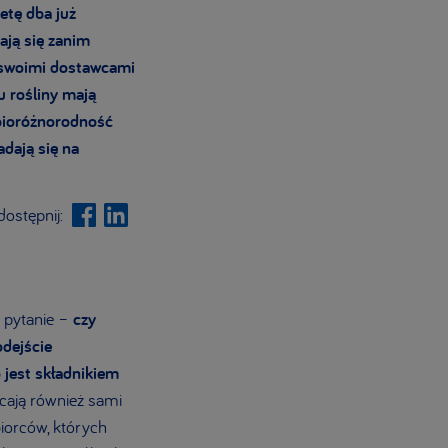
etę dba już
ają się zanim
ze swoimi dostawcami
 rośliny mają
 bioróżnorodność
adają się na
ostępnij:
w pytanie –
czy
odejście
 jest składnikiem
cają również sami
iorców, których