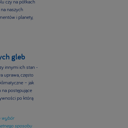
lu czy na półkach
ę na naszych
mentów i planety,
ych gleb
y innymi ich stan -
wa uprawa, często
klimatyczne – jak
h na postępujące
żywności po którą
o wybór
kretnego sposobu