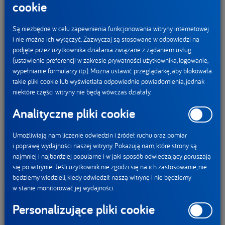
cookie
udzieliły placówkom medycznym
i ich personelowi.
Są niezbędne w celu zapewnienia funkcjonowania witryny internetowej
i nie można ich wyłączyć. Zazwyczaj są stosowane w odpowiedzi na
podjęte przez użytkownika działania związane z żądaniem usług
Razem Silniejsi
(ustawienie preferencji w zakresie prywatności użytkownika, logowanie,
wypełnianie formularzy itp.). Można ustawić przeglądarkę, aby blokowała
takie pliki cookie lub wyświetlała odpowiednie powiadomienia, jednak
W ten sposób po raz kolejny udowodniliśmy, że społeczna
niektóre części witryny nie będą wówczas działały.
odpowiedzialność to dla nas sposób działania, a nie
Analityczne pliki cookie
jednorazowe inicjatywy, to rozwój zgodny ze strategią
łączącą cele biznesowe i pozabiznesowe w spójną całość.
Umożliwiają nam liczenie odwiedzin i źródeł ruchu oraz pomiar
Taka właśnie jest wizja „One Planet. One Health”, którą się
i poprawę wydajności naszej witryny. Pokazują nam, które strony są
kierujemy. Zgodnie z nią zdrowie ludzi i równowaga planety
najmniej i najbardziej popularne i w jaki sposób odwiedzający poruszają
się po witrynie. Jeśli użytkownik nie zgodzi się na ich zastosowanie, nie
stanowią wspólny ekosystem, w którym jeden element nie
będziemy wiedzieli, kiedy odwiedził naszą witrynę i nie będziemy
może funkcjonować bez drugiego. Każdy z nas ma tylko
w stanie monitorować jej wydajności.
jedno zdrowie, żyjemy na jednej planecie, dlatego dbanie o te
Personalizujące pliki cookie
dwa obszary postrzegamy jako strategiczną rolę naszych
spółek.