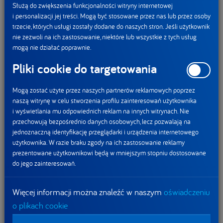
Służą do zwiększenia funkcjonalności witryny internetowej
i personalizacji jej treści. Mogą być stosowane przez nas lub przez osoby
Zapewniając naszym pracownikom bezpieczeństwo
trzecie, których usługi zostały dodane do naszych stron. Jeśli użytkownik
i stabilizację w obliczu pandemii, mogliśmy wszyscy skupić
nie zezwoli na ich zastosowanie, niektóre lub wszystkie z tych usług
się na utrzymaniu ciągłości naszego łańcucha dostaw,
mogą nie działać poprawnie.
a tym samym dostępności produktów spożywczych dla
Pliki cookie do targetowania
konsumentów. Dzięki podjętym działaniom i decyzjom
umocniliśmy nasze partnerskie relacje z dostawcami
Mogą zostać użyte przez naszych partnerów reklamowych poprzez
i kontrahentami. Zaś nasi pracownicy nie tylko mogli
naszą witrynę w celu stworzenia profilu zainteresowań użytkownika
i wyświetlania mu odpowiednich reklam na innych witrynach. Nie
spokojnie wypełniać swoje obowiązki, ale też znaleźć
przechowują bezpośrednio danych osobowych, lecz pozwalają na
w sobie siłę i chęć do tego, by pomagać osobom walczącym
jednoznaczną identyfikację przeglądarki i urządzenia internetowego
o nasze zdrowie na co dzień.
To oni sprawili, że akcja
użytkownika. W razie braku zgody na ich zastosowanie reklamy
prezentowane użytkownikowi będą w mniejszym stopniu dostosowane
#RazemSilniejsi zaistniała na portalach społecznościowych.
do jego zainteresowań.
Dobierali się z innymi pracownikami, z partnerami
biznesowymi oraz z przedstawicielami placówek
Więcej informacji można znaleźć w naszym
oświadczeniu
medycznych, tworząc niezwykłe pary zdjęć pokazujące, jak
o plikach cookie
spółki DANONE zareagowały w obliczu zagrożenia COVID-
19. Tylko w serwisie LiknedIn informacje o naszych