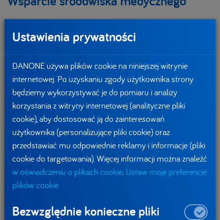
Wsparcie środowiska medycznego
Ważnym partnerem dla naszych spółek są również lekarze
Ustawienia prywatności
i personel szpitali, dlatego przekazaliśmy do nich środki
ochrony osobistej, a także nasze produkty i pieniądze na
DANONE używa plików cookie na niniejszej witrynie
zakup niezbędnego sprzętu. Włączyliśmy się również
internetowej. Po uzyskaniu zgody użytkownika strony
w akcje #WzywamyPosiłki i WsparcieDlaSzpitala.pl. Łączna
będziemy wykorzystywać je do pomiaru i analizy
wartość rynkowa pomocy udzielonej przez nas placówkom
korzystania z witryny internetowej (analityczne pliki
medycznym i przekazanej innym podmiotom realizującym
cookie), aby dostosować ją do zainteresowań
akcje pomocowe w czasie pandemii w Polsce wyniosła już
użytkownika (personalizujące pliki cookie) oraz
ponad 3 mln zł. Większość inicjatyw, które podjęliśmy
przedstawiać mu odpowiednie reklamy i informacje (pliki
w trakcie trwania pandemii, była oddolnymi pomysłami
cookie do targetowania). Więcej informacji można znaleźć
naszych pracowników.
w oświadczeniu o plikach cookie
.
Ustaw moje preferencje
3 mln zł, to wartość rynkowa
plików cookie
pomocy rzeczowej i finansowej,
której spółki DANONE w Polsce
Bezwzględnie konieczne pliki