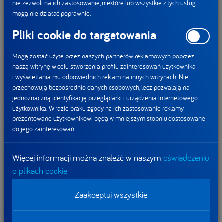
nie zezwoli na ich zastosowanie, niektóre lub wszystkie z tych usług
z wprowadzeniem nowego Danio – pożywnego, bogatego
mogą nie działać poprawnie.
w białko – przeszedł z Danone do Too Good to Go, by
Pliki cookie do targetowania
walczyć z marnowaniem żywności. Mały Głód znalazł
swoją misję – będzie zachęcał konsumentów do zmiany
Mogą zostać użyte przez naszych partnerów reklamowych poprzez
nawyków
naszą witrynę w celu stworzenia profilu zainteresowań użytkownika
i wyświetlania mu odpowiednich reklam na innych witrynach. Nie
ratowania żywności poprzez aplikację
przechowują bezpośrednio danych osobowych, lecz pozwalają na
poprawnego czytania etykiet
jednoznaczną identyfikację przeglądarki i urządzenia internetowego
ufania zmysłom
użytkownika. W razie braku zgody na ich zastosowanie reklamy
prezentowane użytkownikowi będą w mniejszym stopniu dostosowane
do jego zainteresowań.
Spółki DANONE, obok wspólnej misji oraz wartości, łączy
podwójne zobowiązanie na rzecz zrównoważonego rozwoju
Więcej informacji można znaleźć w naszym
oświadczeniu
gospodarczego i społecznego. Dzięki temu założeniu – obok
o plikach cookie
dążenia do osiągania zyskownego wzrostu – odpowiadamy
na aktualne potrzeby społeczne, oferujemy wartościowe
Zaakceptuj wszystkie
produkty oraz pozytywnie wpływamy na ludzi i środowisko.
Systematycznie i skutecznie obniżamy nasz ślad