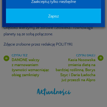
Zaakceptuj tylko niezbędne
środowiskowy oraz zużycie zasobów naturalnych.
Wspieramy rozwój lokalnych społeczności wszędzie tam,
gdzie prowadzimy działalność. Dbamy o dobrostan zwierząt
Zapisz
oraz aktywnie przeciwdziałamy marnowaniu żywności.
Głęboko wierzymy, że zdrowie człowieka i równowaga
planety są ze sobą połączone.
Zdjęcie zrobione przez redakcję POLITYKI.
DANONE walczy
Kasia Nosowska
z marnowaniem
zmienia dietę na
żywności wzmacniając
bardziej roślinną. Borys
obieg zamknięty
Szyc i Daria Ładocha
już przeszli na Alpro
Aktualności