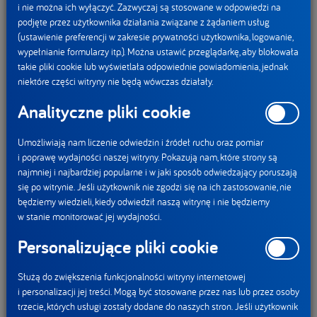
i nie można ich wyłączyć. Zazwyczaj są stosowane w odpowiedzi na
Oprócz tej kampanii, Danone aktywnie działa na rzecz walki
podjęte przez użytkownika działania związane z żądaniem usług
z marnowaniem żywności:
(ustawienie preferencji w zakresie prywatności użytkownika, logowanie,
wypełnianie formularzy itp.). Można ustawić przeglądarkę, aby blokowała
W 2021 r. podpisał wspólnie z innymi firmami Pakt
takie pliki cookie lub wyświetlała odpowiednie powiadomienia, jednak
niektóre części witryny nie będą wówczas działały.
Koalicji Partnerów i Tood Good to Go, zobowiązując się do
przeprowadzenia kampanii edukacyjnej poświęconej
Analityczne pliki cookie
prawidłowemu interpretowaniu etykiet
, projekt wspierany
Umożliwiają nam liczenie odwiedzin i źródeł ruchu oraz pomiar
jest przez Ministerstwo Rolnictwa i fundację Banki
i poprawę wydajności naszej witryny. Pokazują nam, które strony są
Żywności.
najmniej i najbardziej popularne i w jaki sposób odwiedzający poruszają
Zmienił znakowanie produktów mlecznych Danone
się po witrynie. Jeśli użytkownik nie zgodzi się na ich zastosowanie, nie
z „należy spożyć do” na „najlepiej spożyć przed”, ponieważ
będziemy wiedzieli, kiedy odwiedził naszą witrynę i nie będziemy
w stanie monitorować jej wydajności.
bezpieczeństwo produktów Danone nie zmienia się wraz
z terminem minimalnej przydatności - zmianie mogą ulec
Personalizujące pliki cookie
jedynie parametry organoleptyczne, takie jak kwasowość,
intensywność koloru czy smaku.
Służą do zwiększenia funkcjonalności witryny internetowej
i personalizacji jej treści. Mogą być stosowane przez nas lub przez osoby
Jednocześnie w 2021 r. Mały Głód (kultowa postać
trzecie, których usługi zostały dodane do naszych stron. Jeśli użytkownik
reklamowa znana każdemu Polakowi) w związku