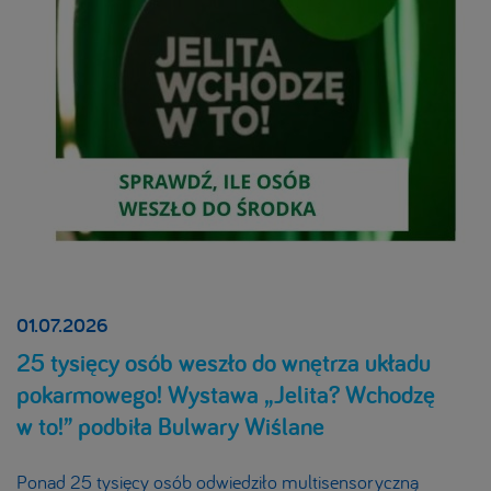
01.07.2026
25 tysięcy osób weszło do wnętrza układu
pokarmowego! Wystawa „Jelita? Wchodzę
w to!” podbiła Bulwary Wiślane
Ponad 25 tysięcy osób odwiedziło multisensoryczną