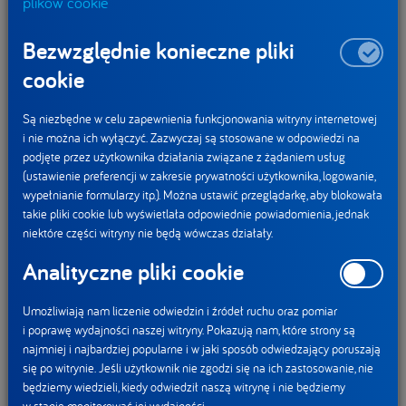
plików cookie
oznaczone specjalnym głazem pamiątkowym z tablicą
informującą o posadzeniu 10-milionowego drzewa*,
Bezwzględnie konieczne pliki
w ramach programu „Po Stronie Natury”
– wylicza
cookie
Grzegorz Cekus
, nadleśniczy Nadleśnictwa Siewierz.
Są niezbędne w celu zapewnienia funkcjonowania witryny internetowej
Informacja o lokalizacji drzewa trafi również do Banku
i nie można ich wyłączyć. Zazwyczaj są stosowane w odpowiedzi na
Danych o Lasach jako obiekt o charakterze edukacyjnym
podjęte przez użytkownika działania związane z żądaniem usług
i symbolicznym.
(ustawienie preferencji w zakresie prywatności użytkownika, logowanie,
wypełnianie formularzy itp.). Można ustawić przeglądarkę, aby blokowała
takie pliki cookie lub wyświetlała odpowiednie powiadomienia, jednak
Wspólna odpowiedzialność za środowisko
niektóre części witryny nie będą wówczas działały.
W wydarzeniu udział wzięli przedstawiciele administracji
Analityczne pliki cookie
samorządowej i wojewódzkiej, reprezentanci instytucji
odpowiedzialnych za ochronę środowiska, przedstawiciele
Umożliwiają nam liczenie odwiedzin i źródeł ruchu oraz pomiar
Lasów Państwowych, eksperci środowiskowi oraz
i poprawę wydajności naszej witryny. Pokazują nam, które strony są
najmniej i najbardziej popularne i w jaki sposób odwiedzający poruszają
zaproszeni goście i media. Spotkanie miało przede
się po witrynie. Jeśli użytkownik nie zgodzi się na ich zastosowanie, nie
wszystkim lokalny charakter i było okazją do rozmowy
będziemy wiedzieli, kiedy odwiedził naszą witrynę i nie będziemy
o ochronie środowiska, retencji wody oraz przeciwdziałaniu
w stanie monitorować jej wydajności.