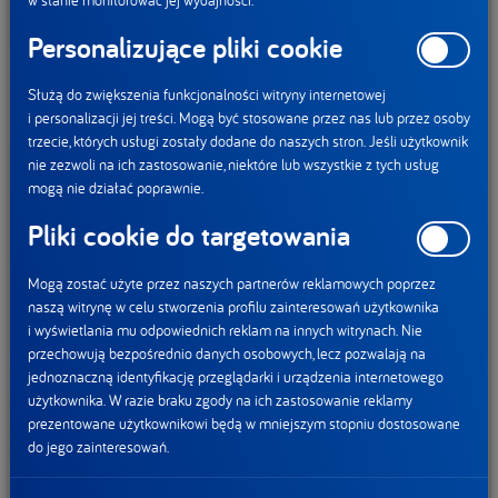
skutkom zmian klimatu. Wzięli w nim udział partnerzy
Personalizujące pliki cookie
programu oraz przedstawiciele władz samorządowych.
Służą do zwiększenia funkcjonalności witryny internetowej
O programie „Po Stronie Natury”
i personalizacji jej treści. Mogą być stosowane przez nas lub przez osoby
trzecie, których usługi zostały dodane do naszych stron. Jeśli użytkownik
„Po Stronie Natury” to program środowiskowy realizowany
nie zezwoli na ich zastosowanie, niektóre lub wszystkie z tych usług
przez Żywiec Zdrój we współpracy z Lasami Państwowymi.
mogą nie działać poprawnie.
Jego celem jest wspieranie ochrony zasobów wodnych,
Pliki cookie do targetowania
przebudowy terenów leśnych oraz edukacji ekologicznej.
W ramach programu w całej Polsce posadzono już 10
Mogą zostać użyte przez naszych partnerów reklamowych poprzez
milionów drzew*.
naszą witrynę w celu stworzenia profilu zainteresowań użytkownika
i wyświetlania mu odpowiednich reklam na innych witrynach. Nie
Idea programu „Po Stronie Natury” zrodziła się w 2008
przechowują bezpośrednio danych osobowych, lecz pozwalają na
roku w Beskidzie Żywieckim, regionie, z którego wywodzi się
jednoznaczną identyfikację przeglądarki i urządzenia internetowego
użytkownika. W razie braku zgody na ich zastosowanie reklamy
marka Żywiec Zdrój. Program powstał jako odpowiedź na
prezentowane użytkownikowi będą w mniejszym stopniu dostosowane
realną potrzebę rewitalizacji terenów Żywiecczyzny
do jego zainteresowań.
znajdujących się na obszarze dawnej Puszczy Karpackiej.