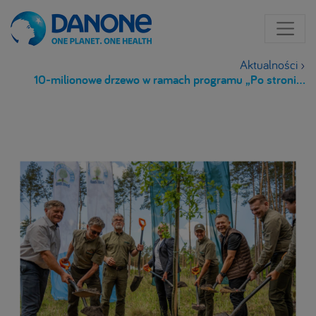
Aktualności
›
10-milionowe drzewo w ramach programu „Po stronie natury” już posadzone