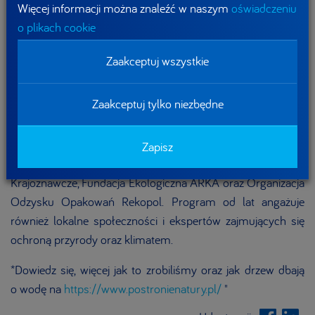
Z czasem inicjatywa rozwinęła się w szeroki program
Więcej informacji można znaleźć w naszym
oświadczeniu
działań na rzecz środowiska, obejmujący nie tylko
o plikach cookie
przebudowę terenów leśnych, ale także edukację
ekologiczną, ochronę zasobów wodnych oraz działania
Zaakceptuj wszystkie
związane z ograniczaniem wpływu działalności człowieka na
środowisko naturalne.
Zaakceptuj tylko niezbędne
Partnerami programu są przedstawiciele różnych sektorów:
publicznego, pozarządowego i biznesowego, w tym m.in.
Zapisz
Lasy Państwowe, Polskie Towarzystwo Turystyczno-
Krajoznawcze, Fundacja Ekologiczna ARKA oraz Organizacja
Odzysku Opakowań Rekopol. Program od lat angażuje
również lokalne społeczności i ekspertów zajmujących się
ochroną przyrody oraz klimatem.
*Dowiedz się, więcej jak to zrobiliśmy oraz jak drzew dbają
o wodę na
https://www.postronienatury.pl/
"