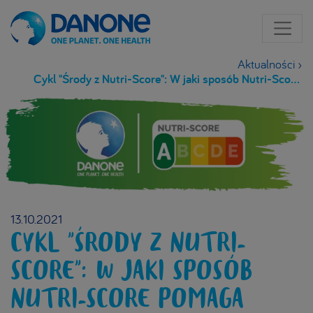
Aktualności
›
Cykl "Środy z Nutri-Score": W jaki sposób Nutri-Score pomaga konsumentom?
13.10.2021
CYKL "ŚRODY Z NUTRI-
SCORE": W JAKI SPOSÓB
NUTRI-SCORE POMAGA