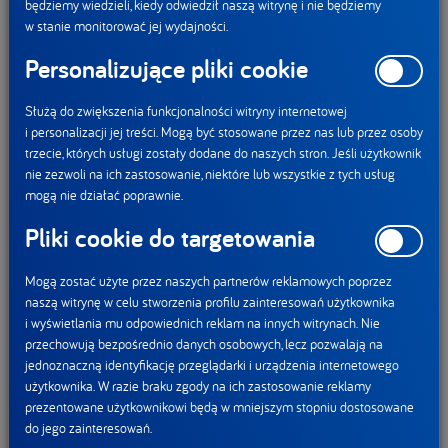
będziemy wiedzieli, kiedy odwiedził naszą witrynę i nie będziemy
w stanie monitorować jej wydajności.
Personalizujące pliki cookie
Służą do zwiększenia funkcjonalności witryny internetowej
Jak oblicza się system
Po dotrzymaniu słowa
i personalizacji jej treści. Mogą być stosowane przez nas lub przez osoby
Nutri-Score, czyli
danego na szczycie
trzecie, których usługi zostały dodane do naszych stron. Jeśli użytkownik
5 powodów dlaczego
klimatycznym COP24,
nie zezwoli na ich zastosowanie, niektóre lub wszystkie z tych usług
można mu w pełni
grupa spółek DANONE
mogą nie działać poprawnie.
zaufać
ogłasza kolejne
odważne zobowiązania
Pliki cookie do targetowania
Aktualności
Mogą zostać użyte przez naszych partnerów reklamowych poprzez
naszą witrynę w celu stworzenia profilu zainteresowań użytkownika
i wyświetlania mu odpowiednich reklam na innych witrynach. Nie
przechowują bezpośrednio danych osobowych, lecz pozwalają na
jednoznaczną identyfikację przeglądarki i urządzenia internetowego
użytkownika. W razie braku zgody na ich zastosowanie reklamy
prezentowane użytkownikowi będą w mniejszym stopniu dostosowane
do jego zainteresowań.