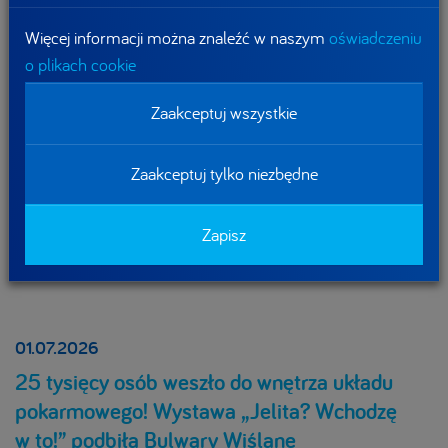
Więcej informacji można znaleźć w naszym
oświadczeniu
o plikach cookie
Zaakceptuj wszystkie
Zaakceptuj tylko niezbędne
Zapisz
01.07.2026
25 tysięcy osób weszło do wnętrza układu
pokarmowego! Wystawa „Jelita? Wchodzę
w to!” podbiła Bulwary Wiślane