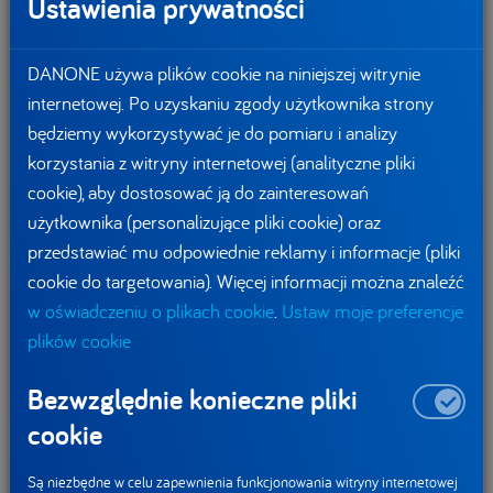
Ustawienia prywatności
miejsce na różnorodne produkty żywieniowe, tak więc każdy
produkt, niezależnie od oceny w systemie może mieć swoje
DANONE używa plików cookie na niniejszej witrynie
miejsce w diecie.
internetowej. Po uzyskaniu zgody użytkownika strony
będziemy wykorzystywać je do pomiaru i analizy
3. Ocenia produkt jako całość, a nie poszczególne składniki
korzystania z witryny internetowej (analityczne pliki
oddzielnie
cookie), aby dostosować ją do zainteresowań
Jedną z wyróżniających system Nutri-Score cech jest to, że
użytkownika (personalizujące pliki cookie) oraz
ocenia produkt jako całość, kompleksowo, a nie
przedstawiać mu odpowiednie reklamy i informacje (pliki
poszczególne składniki indywidualnie. Tym samym Nutri-
cookie do targetowania). Więcej informacji można znaleźć
Score wykracza poza powtórzenie informacji z opakowania,
w oświadczeniu o plikach cookie
.
Ustaw moje preferencje
takich jak lista składników i tabela wartości odżywczych.
plików cookie
Jest to jeden z nielicznych dostępnych systemów, który
dostarcza pogłębionych informacji poprzez dodanie oceny
Bezwzględnie konieczne pliki
zawartości składników, a zarazem ogólnej oceny wartości
cookie
żywieniowej produktu. Oznaczenie jest gotową interpretacją
informacji zawartych na etykiecie.
Są niezbędne w celu zapewnienia funkcjonowania witryny internetowej