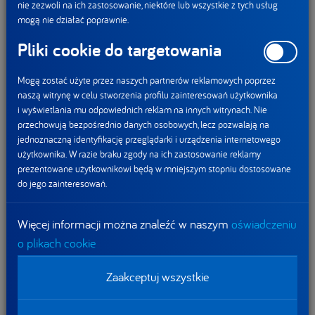
System został pozytywnie zaopiniowany przez istotne
nie zezwoli na ich zastosowanie, niektóre lub wszystkie z tych usług
organizacje i instytucje w Polsce i Europie (m.in. Polskie
mogą nie działać poprawnie.
Towarzystwo Dietetyki, Instytut Matki i Dziecka, Federację
Pliki cookie do targetowania
Konsumentów w Polsce, Europejską Organizację
Konsumencką BEUC oraz Foodwatch). Ponadto, z badań
Mogą zostać użyte przez naszych partnerów reklamowych poprzez
[i]
opublikowanych w British Medical Journal
wynika, że
naszą witrynę w celu stworzenia profilu zainteresowań użytkownika
i wyświetlania mu odpowiednich reklam na innych witrynach. Nie
spośród innych systemów dodatkowego znakowania
przechowują bezpośrednio danych osobowych, lecz pozwalają na
żywności, to właśnie Nutri-Score jest najbardziej zrozumiały
jednoznaczną identyfikację przeglądarki i urządzenia internetowego
i pomocny w wyborze wartościowych produktów
użytkownika. W razie braku zgody na ich zastosowanie reklamy
prezentowane użytkownikowi będą w mniejszym stopniu dostosowane
spożywczych. Międzynarodowa Organizacja Zdrowia WHO
do jego zainteresowań.
Europe uznała system Nutri-Score za ważny element
strategii walki z chorobami dietozależnymi, który pomaga
Więcej informacji można znaleźć w naszym
oświadczeniu
konsumentom w podejmowaniu świadomych decyzji,
o plikach cookie
dotyczących wartości odżywczej zakupionej przez nich
żywności.
Zaakceptuj wszystkie