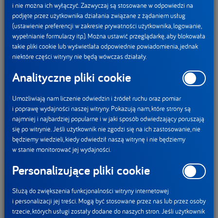
i nie można ich wyłączyć. Zazwyczaj są stosowane w odpowiedzi na
podjęte przez użytkownika działania związane z żądaniem usług
(ustawienie preferencji w zakresie prywatności użytkownika, logowanie,
wypełnianie formularzy itp.). Można ustawić przeglądarkę, aby blokowała
takie pliki cookie lub wyświetlała odpowiednie powiadomienia, jednak
niektóre części witryny nie będą wówczas działały.
4. Jest obiektywny i ułatwia porównywanie produktów
między sobą
Analityczne pliki cookie
Nutri-Score jest systemem obiektywnym ponieważ jest
Umożliwiają nam liczenie odwiedzin i źródeł ruchu oraz pomiar
oparty na 100 g lub 100 ml produktu, a nie na porcji
i poprawę wydajności naszej witryny. Pokazują nam, które strony są
najmniej i najbardziej popularne i w jaki sposób odwiedzający poruszają
produktu, których wielkość może być dowolnie ustalana. To
się po witrynie. Jeśli użytkownik nie zgodzi się na ich zastosowanie, nie
oznacza, że ocenia on zawsze tę samą ilość produktu. Dzięki
będziemy wiedzieli, kiedy odwiedził naszą witrynę i nie będziemy
temu istnieje możliwość bezpośredniego porównywania
w stanie monitorować jej wydajności.
produktów ze sobą.
Personalizujące pliki cookie
5. Został wyróżniony przez międzynarodowe organizacje
Służą do zwiększenia funkcjonalności witryny internetowej
m.in. WHO Europe
i personalizacji jej treści. Mogą być stosowane przez nas lub przez osoby
trzecie, których usługi zostały dodane do naszych stron. Jeśli użytkownik