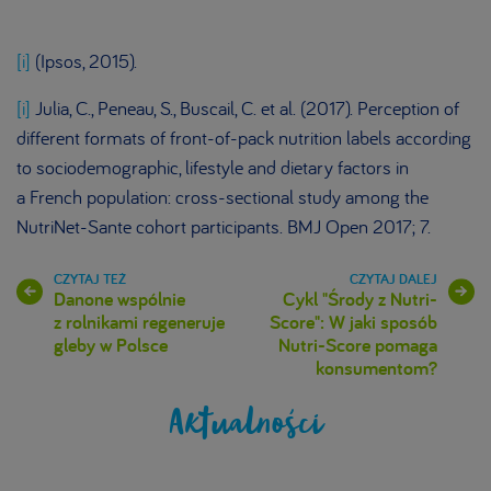
[i]
(Ipsos, 2015).
[i]
Julia, C., Peneau, S., Buscail, C. et al. (2017). Perception of
different formats of front-of-pack nutrition labels according
to sociodemographic, lifestyle and dietary factors in
a French population: cross-sectional study among the
NutriNet-Sante cohort participants. BMJ Open 2017; 7.
Danone wspólnie
Cykl "Środy z Nutri-
z rolnikami regeneruje
Score": W jaki sposób
gleby w Polsce
Nutri-Score pomaga
konsumentom?
Aktualności