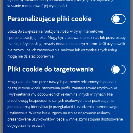
Od lat optymalizujemy wagę i skład opakowań,
w stanie monitorować jej wydajności.
wykorzystując do ich produkcji plastik z recyklingu.
Personalizujące pliki cookie
W transporcie używamy lekkich naczep do transportu
oraz dbamy o optymalne rozmieszczenie
Służą do zwiększenia funkcjonalności witryny internetowej
magazynów. W rezultacie, spółki DANONE w Polsce
i personalizacji jej treści. Mogą być stosowane przez nas lub przez osoby
tylko w ciągu ostatnich dwóch lat, zmniejszyły emisję
trzecie, których usługi zostały dodane do naszych stron. Jeśli użytkownik
CO₂ o 20%*.”
– mówi Frédéric Guichard kierujący
nie zezwoli na ich zastosowanie, niektóre lub wszystkie z tych usług
mogą nie działać poprawnie.
spółką Żywiec Zdrój S.A...
Pliki cookie do targetowania
„
Podejmujemy także działania we współpracy
z naszymi dostawcami mleka. Od tego roku
Mogą zostać użyte przez naszych partnerów reklamowych poprzez
naszą witrynę w celu stworzenia profilu zainteresowań użytkownika
rozpoczynamy wdrażanie programu dot. rolnictwa
i wyświetlania mu odpowiednich reklam na innych witrynach. Nie
regeneratywnego. W naszym rozumieniu rolnictwo
przechowują bezpośrednio danych osobowych, lecz pozwalają na
regeneratywne to obszar znacznie szerszy niż
jednoznaczną identyfikację przeglądarki i urządzenia internetowego
użytkownika. W razie braku zgody na ich zastosowanie reklamy
rolnictwo zrównoważone. Kluczowym elementem
prezentowane użytkownikowi będą w mniejszym stopniu dostosowane
różnicującym te pojęcia jest fakt odnowienia
do jego zainteresowań.
potencjału drzemiącego w zasobach naturalnych