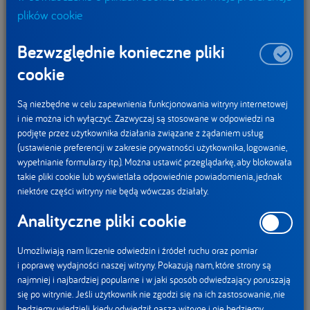
plików cookie
fabrykach w Polsce już ten cel osiągnęliśmy.”
Bezwzględnie konieczne pliki
W 2019 roku do Programu przystąpiło dziesięć firm, w tym
Żywiec Zdrój S.A., które w toku prac wypracowały wdrażane
cookie
obecnie pro-klimatyczne rozwiązania. Zostały one
Są niezbędne w celu zapewnienia funkcjonowania witryny internetowej
zaprezentowane m.in.
w podsumowującej pierwszą edycję
i nie można ich wyłączyć. Zazwyczaj są stosowane w odpowiedzi na
publikacji „Biznes na rzecz zmiany”.
podjęte przez użytkownika działania związane z żądaniem usług
(ustawienie preferencji w zakresie prywatności użytkownika, logowanie,
„
W grupie spółek DANONE zdajemy sobie sprawę, że
wypełnianie formularzy itp.). Można ustawić przeglądarkę, aby blokowała
każdy rodzaj działalności człowieka zostawia na Ziemi
takie pliki cookie lub wyświetlała odpowiednie powiadomienia, jednak
swój ślad. Dlatego skrupulatnie obliczamy nasz ”ślad
niektóre części witryny nie będą wówczas działały.
węglowy”, analizujemy go oraz podejmujemy działania
Analityczne pliki cookie
ukierunkowane na jego redukcję. W naszych
fabrykach wdrażamy innowacyjne technologie,
Umożliwiają nam liczenie odwiedzin i źródeł ruchu oraz pomiar
i poprawę wydajności naszej witryny. Pokazują nam, które strony są
pozwalające zmniejszyć zużycie energii elektrycznej
najmniej i najbardziej popularne i w jaki sposób odwiedzający poruszają
oraz ciepła w procesie produkcyjnym.
się po witrynie. Jeśli użytkownik nie zgodzi się na ich zastosowanie, nie
będziemy wiedzieli, kiedy odwiedził naszą witrynę i nie będziemy