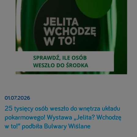
01.07.2026
25 tysięcy osób weszło do wnętrza układu
pokarmowego! Wystawa „Jelita? Wchodzę
w to!” podbiła Bulwary Wiślane