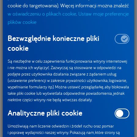
cookie do targetowania). Więcej informacji można znaleźć
w Bieruniu.
w oświadczeniu o plikach cookie
.
Ustaw moje preferencje
Przyjazne miejsce pracy dla wszystkich
plików cookie
Bezwzględnie konieczne pliki
O sprawne funkcjonowanie fabryki Danone w Bieruniu dba
cookie
blisko 650 pracowników. Aby zapewnić wszystkim –
zarówno osobom z wieloletnim stażem, jak i tym dopiero
Są niezbędne w celu zapewnienia funkcjonowania witryny internetowej
dołączającym do zespołu – atrakcyjne warunki pracy
i nie można ich wyłączyć. Zazwyczaj są stosowane w odpowiedzi na
i szerokie możliwości rozwoju, firma wiele uwagi poświęca
podjęte przez użytkownika działania związane z żądaniem usług
(ustawienie preferencji w zakresie prywatności użytkownika, logowanie,
budowie niepowtarzalnej oferty, którą nieustannie wzbogaca.
wypełnianie formularzy itp.). Można ustawić przeglądarkę, aby blokowała
Każdy pracownik zakładu może liczyć m.in. na wysoko
takie pliki cookie lub wyświetlała odpowiednie powiadomienia, jednak
rozwinięty system szkoleń technicznych, program
niektóre części witryny nie będą wówczas działały.
doceniania pracowników czy długą listę benefitów
Analityczne pliki cookie
pozapłacowych. Zgodnie z realizowaną przez Danone misją
niesienia zdrowia poprzez żywność tak wielu ludziom jak to
Umożliwiają nam liczenie odwiedzin i źródeł ruchu oraz pomiar
możliwe, a także przyświecającą całej grupie spółek
i poprawę wydajności naszej witryny. Pokazują nam, które strony są