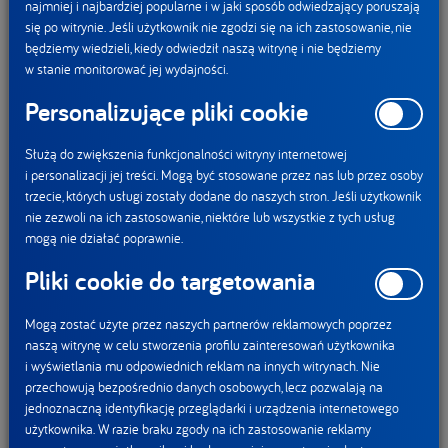
DANONE wizją
One Planet. One Health
,
dla pracowników
najmniej i najbardziej popularne i w jaki sposób odwiedzający poruszają
się po witrynie. Jeśli użytkownik nie zgodzi się na ich zastosowanie, nie
organizowane są również działania z zakresu promocji
będziemy wiedzieli, kiedy odwiedził naszą witrynę i nie będziemy
prawidłowego odżywiania i nawadniania, jak również
w stanie monitorować jej wydajności.
aktywności fizycznej czy profilaktyki zdrowia.
Personalizujące pliki cookie
Realizowane inicjatywy są doceniane przez pracowników,
Służą do zwiększenia funkcjonalności witryny internetowej
którzy chętnie wiążą się z zakładem produkcyjnym na dłużej
i personalizacji jej treści. Mogą być stosowane przez nas lub przez osoby
– średni staż pracy to aż 10 lat, a wskaźnik rotacji kadr
trzecie, których usługi zostały dodane do naszych stron. Jeśli użytkownik
wynosi obecnie niecałe 5% i plasuje się znacznie poniżej
nie zezwoli na ich zastosowanie, niektóre lub wszystkie z tych usług
średniej krajowej.
mogą nie działać poprawnie.
Pliki cookie do targetowania
Fabryka Roku – innowacje, technologie,
wydajność
Mogą zostać użyte przez naszych partnerów reklamowych poprzez
naszą witrynę w celu stworzenia profilu zainteresowań użytkownika
i wyświetlania mu odpowiednich reklam na innych witrynach. Nie
Konkurs Fabryka Roku to plebiscyt, w którym nagradzane
przechowują bezpośrednio danych osobowych, lecz pozwalają na
jednoznaczną identyfikację przeglądarki i urządzenia internetowego
są firmy i osoby szczególnie wyróżniające się we
użytkownika. W razie braku zgody na ich zastosowanie reklamy
wprowadzeniu nowych rozwiązań i technologii w zakładach