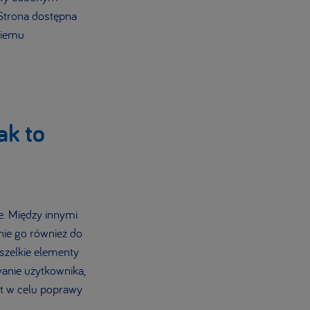
 Strona dostępna
niemu
ak to
e. Między innymi
nie go również do
szelkie elementy
wanie użytkownika,
st w celu poprawy