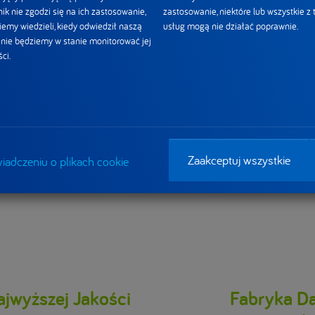
wa i Opisujemy:
ik nie zgodzi się na ich zastosowanie,
zastosowanie, niektóre lub wszystkie z 
iemy wiedzieli, kiedy odwiedził naszą
usług mogą nie działać poprawnie.
by materiały publikowane przez jakikolwiek podmiot były dostęp
i nie będziemy w stanie monitorować jej
ywy osoby z niepełnosprawnością wzroku cieszy mnie profesjon
ci.
Dbałość o równy dostęp do informacji świadczy o tym, że odpow
ANONE traktują poważnie i szeroko. A tak po ludzku: bez wykluc
zięki pełnej dostępności informacji”.
etowa DANONE jest kontynuacją dotychczasowych działań spółe
Zaakceptuj wszystkie
iadczeniu o plikach cookie
lnym rozwoju biznesów z dbałością o różnorodne potrzeby społe
lne. Za projekt strony i jej przygotowanie odpowiedzialna jest age
ajwyższej Jakości
Fabryka Da