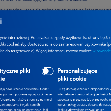
yny jest odpowiednia dla technologii asystujących, które mogą 
napotkanego elementu i przekazać użytkownikowi informację o n
i
ziałanie. Dla ułatwienia zastosowano spójną nawigację, czyli m
odstronach, czyniąc serwis bardziej intuicyjnym.
ynie internetowej. Po uzyskaniu zgody użytkownika strony będzi
o elementów strony i jej funkcjonalności można uzyskać za p
 pliki cookie), aby dostosować ją do zainteresowań użytkownika (pe
również zauważyć, że serwis nie zawiera komponentów np. błysz
kie do targetowania). Więcej informacji można znaleźć
w oświadcz
które mogłyby nieść ryzyko wystąpienia negatywnych dla zdrowi
dwiedzających serwis (np. osób chorych na epilepsję).
ityczne pliki
Personalizujące
ie
pliki cookie
zialna społecznie zmiana
ają nam liczenie odwiedzin i źródeł
Służą do zwiększenia funkcjonalności w
az pomiar i poprawę wydajności naszej
internetowej i personalizacji jej treści.
 Pokazują nam, które strony są najmniej
stosowane przez nas lub przez osoby tr
ziej popularne i w jaki sposób
których usługi zostały dodane do naszy
ony internetowej DANONE wypowiedział się Łukasz Słowik, przed
jący poruszają się po witrynie. Jeśli
Jeśli użytkownik nie zezwoli na ich