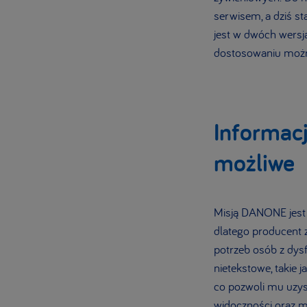
serwisem, a dziś s
jest w dwóch wersja
dostosowaniu można
Informacj
możliwe
Misją DANONE jest 
dlatego producent 
potrzeb osób z dys
nietekstowe, takie 
co pozwoli mu uzys
widoczności oraz m