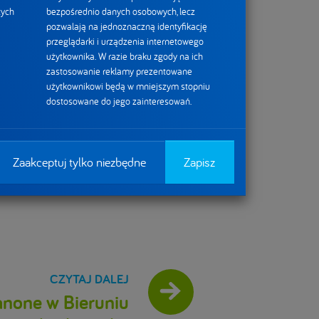
tych
bezpośrednio danych osobowych, lecz
pozwalają na jednoznaczną identyfikację
ne dla każdego.
przeglądarki i urządzenia internetowego
alne podejście do
użytkownika. W razie braku zgody na ich
zastosowanie reklamy prezentowane
iedzialność
użytkownikowi będą w mniejszym stopniu
zeń, życie każdego
dostosowane do jego zainteresowań.
k skupiających
Zaakceptuj tylko niezbędne
Zapisz
czne oraz
ncja Walk Digital.
none w Bieruniu