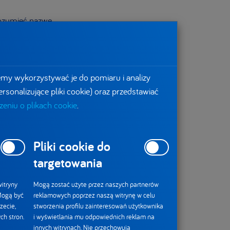
zrozumieć nazwę
im lub też pomóc
echanizmy, które
emy wykorzystywać je do pomiaru i analizy
ośrednictwem
rsonalizujące pliki cookie) oraz przedstawiać
czących elementów
eniu o plikach cookie
.
a objawów
Pliki cookie do
targetowania
itryny
Mogą zostać użyte przez naszych partnerów
 Mogą być
reklamowych poprzez naszą witrynę w celu
zecie,
stworzenia profilu zainteresowań użytkownika
ch stron.
i wyświetlania mu odpowiednich reklam na
stawiciel projektów
innych witrynach. Nie przechowują