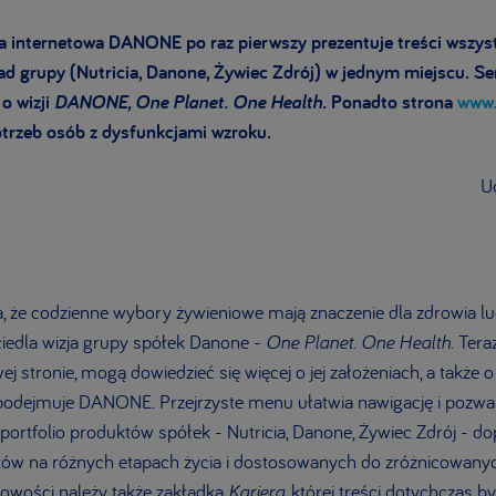
a internetowa DANONE po raz pierwszy prezentuje treści wszys
d grupy (Nutricia, Danone, Żywiec Zdrój) w jednym miejscu. Ser
o wizji
DANONE, One Planet. One Health.
Ponadto strona
www.
trzeb osób z dysfunkcjami wzroku.
Ud
że codzienne wybory żywieniowe mają znaczenie dla zdrowia lud
ciedla wizja grupy spółek Danone -
One Planet. One Health
. Ter
wej stronie, mogą dowiedzieć się więcej o jej założeniach, a także
re podejmuje DANONE
.
Przejrzyste menu ułatwia nawigację i pozwa
portfolio produktów spółek - Nutricia, Danone, Żywiec Zdrój -
ów na różnych etapach życia i dostosowanych do zróżnicowany
owości należy także zakładka
Kariera,
której treści dotychczas 