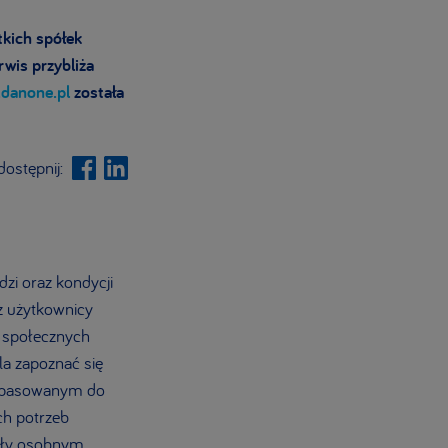
tkich spółek
wis przybliża
danone.pl
została
ostępnij:
zi oraz kondycji
az użytkownicy
 o społecznych
la zapoznać się
 dopasowanym do
ch potrzeb
były osobnym