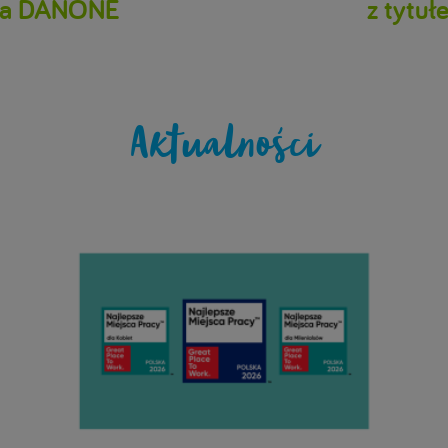
 dla DANONE
z tytu
Aktualności