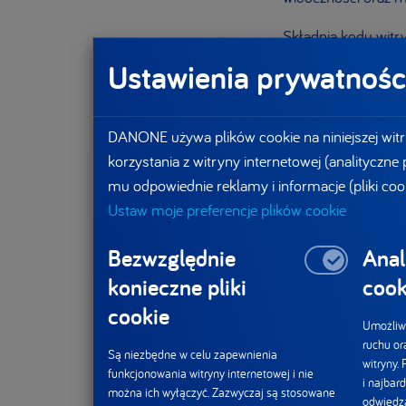
Składnia kodu witr
lub przeznaczenie 
Ustawienia prywatnośc
wykonać określone d
powtarzają się na p
DANONE używa plików cookie na niniejszej witr
Dodatkowo dostęp d
korzystania z witryny internetowej (analityczne
klawiatury. Warto 
mu odpowiednie reklamy i informacje (pliki coo
czy muzyki w tle, 
Ustaw moje preferencje plików cookie
u niektórych osób o
Bezwzględnie
Anal
konieczne pliki
cook
cookie
Odpowied
Umożliwi
ruchu or
Są niezbędne w celu zapewnienia
witryny.
funkcjonowania witryny internetowej i nie
i najbard
Na temat nowej str
można ich wyłączyć. Zazwyczaj są stosowane
odwiedza