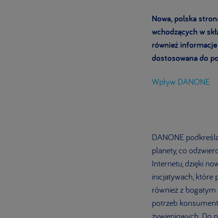
Nowa, polska stron
wchodzących w skła
również informacje 
dostosowana do po
Wpływ DANONE
DANONE podkreśla, 
planety, co odzwier
Internetu, dzięki no
inicjatywach, któ
również z bogatym 
potrzeb konsument
żywieniowych. Do n