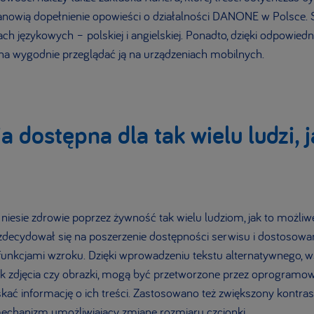
tanowią dopełnienie opowieści o działalności DANONE w Polsce.
ch językowych – polskiej i angielskiej. Ponadto, dzięki odpowied
 wygodnie przeglądać ją na urządzeniach mobilnych.
a dostępna dla tak wielu ludzi, j
niesie zdrowie poprzez żywność tak wielu ludziom, jak to możliw
zdecydował się na poszerzenie dostępności serwisu i dostosowa
funkcjami wzroku. Dzięki wprowadzeniu tekstu alternatywnego, w
jak zdjęcia czy obrazki, mogą być przetworzone przez oprogramo
kać informację o ich treści. Zastosowano też zwiększony kontra
echanizm umożliwiający zmianę rozmiaru czcionki.