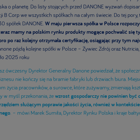
roska o planetę. Do listy stojących przed DANONE wyzwań dopisa
cji B Corp we wszystkich spółkach na całym świecie. Do tej pory, 
 30 spółek DANONE.
W maju pierwsza spółka w Polsce rozpoczy
 teraz mamy na polskim rynku produkty mogące pochwalić się t
pro po raz kolejny otrzymała certyfikację, osiągając przy tym n
none pójdą kolejne spółki w Polsce – Żywiec Zdrój oraz Nutricia,
ą do 2025 roku
sz ówczesny Dyrektor Generalny Danone powiedział, że społecz
znesu nie kończy się na bramie fabryki lub drzwiach biura. Miejsc
m życia pracowników, a surowce, które zużywamy, zmieniają kszta
my w myśl przekonania, że
wzrost gospodarczy nie powinien być
arzędziem służącym poprawie jakości życia, również w kontekście
lnego
. – mówi Marek Sumiła, Dyrektor Rynku Polska i kraje bałty