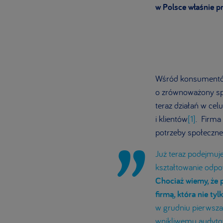
w Polsce właśnie pr
Wśród konsumentów 
o zrównoważony spo
teraz działań w ce
i klientów
[1]
. Firma
potrzeby społeczne,
Już teraz podejmuj
kształtowanie odpo
Chociaż wiemy, że p
firmą, która nie tyl
w grudniu pierwsza 
wnikliwemu audytow