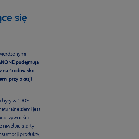
ce się
twierdzonymi
DANONE podejmują
yw na środowisko
ami przy okazji
ku były w 100%
turalne ziemi jest
niu żywności.
 niwelują starty
nsumpcji produkty,