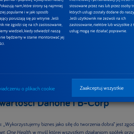
nie jest przyznany raz na zawsze. Otrzymanie certyfikatu jest zo
 Pokazują nam, które strony są najmniej
stosowane przez nas lub przez osoby tr
ziej popularne i w jaki sposób
których usługi zostały dodane do naszy
kcjonowania firmy, co przełoży się na zwiększenie lub co najmnie
jący poruszają się po witrynie. Jeśli
Jeśli użytkownik nie zezwoli na ich
kację należy odnawiać.
ik nie zgodzi się na ich zastosowanie,
zastosowanie, niektóre lub wszystkie z 
iemy wiedzieli, kiedy odwiedził naszą
usług mogą nie działać poprawnie.
tać na stronie B Lab Europe:
Przystępując do ruchu B Corp spó
i nie będziemy w stanie monitorować jej
celów społecznych i środowiskowych w swoim DNA – czyli doko
ci.
n prawnych w najważniejszych dokumentach korporacyjnych spół
ego modelu biznesowego tak, by wspierał działania regenerując
o biznesu, szacunek i odbudowę biosfery w jakiej żyjemy.
Zaakceptuj wszystkie
iadczeniu o plikach cookie
wartości Danone i B-Corp
 „Wykorzystujemy biznes jako siłę do tworzenia dobra” jest zgod
et. One Health
, w myśl której wszystkim działaniom spółek prz