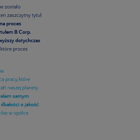
ne zostało
ten zaszczytny tytuł
na proces
ytułem B Corp.
ajwyższy dotychczas
 które proces
na
a pracy, które
łt naszej planety.
 celem samym
 dbałości o jakość
ckie w spółce