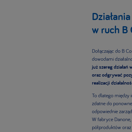
Działania
w ruch B
Dołączając do B Co
dowodami działaln
już szereg działań
oraz odgrywać pozyt
realizacji działalno
To dlatego między 
zdatne do ponowneg
odpowiednie zarząd
W fabryce Danone, z
półproduktów oraz 