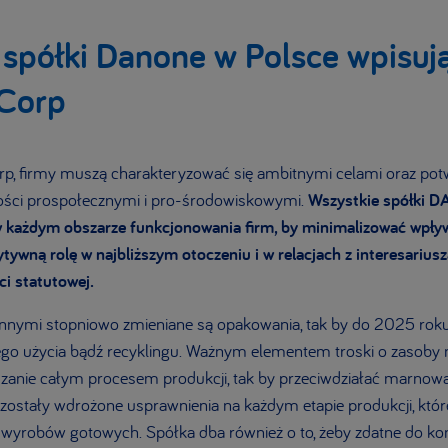
 spółki Danone w Polsce wpisują
 Corp
rp, firmy muszą charakteryzować się ambitnymi celami oraz po
ości prospołecznymi i pro-środowiskowymi.
Wszystkie spółki 
 w każdym obszarze funkcjonowania firm, by minimalizować wpł
ywną rolę w najbliższym otoczeniu i w relacjach z interesariusz
ści statutowej.
innymi stopniowo zmieniane są opakowania, tak by do 2025 ro
o użycia bądź recyklingu. Ważnym elementem troski o zasoby na
zanie całym procesem produkcji, tak by przeciwdziałać marnowa
ostały wdrożone usprawnienia na każdym etapie produkcji, które
wyrobów gotowych. Spółka dba również o to, żeby zdatne do ko