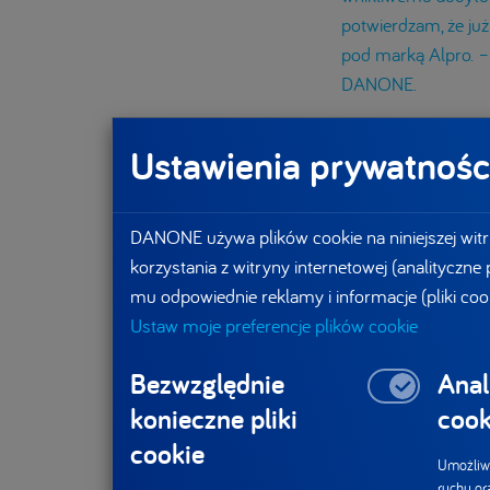
potwierdzam, że ju
pod marką Alpro. 
DANONE.
Global Earth Day
[1]
Ustawienia prywatnośc
DANONE używa plików cookie na niniejszej witr
Być najle
korzystania z witryny internetowej (analityczne
mu odpowiednie reklamy i informacje (pliki coo
Ustaw moje preferencje plików cookie
B Corp to skrót od
gospodarczą zgodni
Bezwzględnie
Anal
profit B Lab, wedł
konieczne pliki
cook
transparentności pr
cookie
certyfikatem, który
Umożliwi
prawie 4 000 firm z
ruchu or