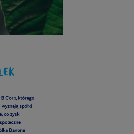
ŁEK
 B Corp, którego
 wyznają spółki
e, co zysk
 społeczne
półka Danone