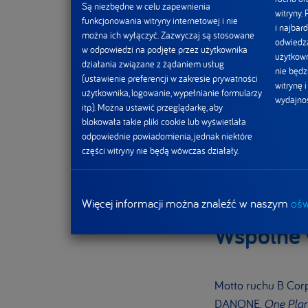
Są niezbędne w celu zapewnienia
Ben&Jerry’s. Tytuł 
witryny.
funkcjonowania witryny internetowej i nie
i najbard
ciągłej poprawy fun
można ich wyłączyć. Zazwyczaj są stosowane
odwiedza
w odpowiedzi na podjęte przez użytkownika
punktacji – certyfi
użytkown
działania związane z żądaniem usług
nie będz
(ustawienie preferencji w zakresie prywatności
Jak możemy przeczy
witrynę 
użytkownika, logowanie, wypełnianie formularzy
do uwzględnienia 
wydajnoś
itp.). Można ustawić przeglądarkę, aby
odpowiednich zmia
blokowała takie pliki cookie lub wyświetlała
zorientowania swoj
odpowiednie powiadomienia, jednak niektóre
części witryny nie będą wówczas działały.
etyczne podejście d
Więcej informacji można znaleźć w naszym
ośw
Wspólne 
Motto ruchu B Corp:
DANONE,
One Plan