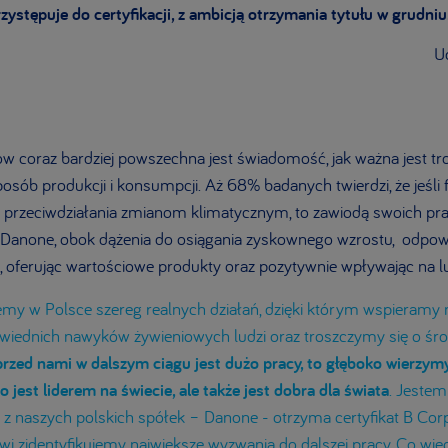
zystępuje do certyfikacji, z ambicją otrzymania tytułu w grudniu
Ud
coraz bardziej powszechna jest świadomość, jak ważna jest tr
sób produkcji i konsumpcji. Aż 68% badanych twierdzi, że jeśli 
lu przeciwdziałania zmianom klimatycznym, to zawiodą swoich p
 Danone, obok dążenia do osiągania zyskownego wzrostu, odpow
 oferując wartościowe produkty oraz pozytywnie wpływając na lu
emy w Polsce szereg realnych działań, dzięki którym wspieramy 
wiednich nawyków żywieniowych ludzi oraz troszczymy się o śro
rzed nami w dalszym ciągu jest dużo pracy, to głęboko wierzymy
ko jest liderem na świecie, ale także jest dobra dla świata
. Jestem
z naszych polskich spółek – Danone - otrzyma certyfikat B Corp,
i zidentyfikujemy największe wyzwania do dalszej pracy. Co więc