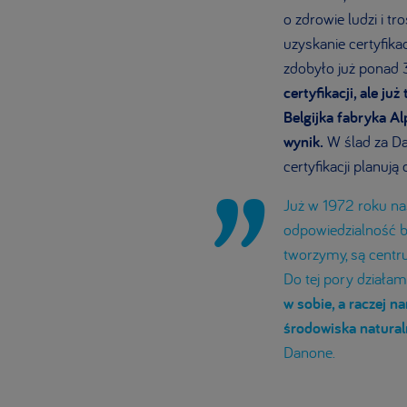
o zdrowie ludzi i t
uzyskanie certyfika
zdobyło już ponad
certyfikacji, ale
już
Belgijka fabryka Al
wynik.
W ślad za Da
certyfikacji planuj
Już w 1972 roku na
odpowiedzialność bi
tworzymy, są centru
Do tej pory działa
w sobie, a raczej n
środowiska natura
Danone.