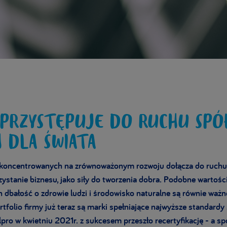
PRZYSTĘPUJE DO RUCHU SPÓ
H DLA ŚWIATA
 skoncentrowanych na zrównoważonym rozwoju dołącza do ruchu
ystanie biznesu, jako siły do tworzenia dobra. Podobne wartości
 dbałość o zdrowie ludzi i środowisko naturalne są równie ważn
tfolio firmy już teraz są marki spełniające najwyższe standardy
lpro w kwietniu 2021r. z sukcesem przeszło recertyfikację - a s