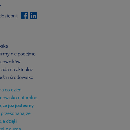
.
ostępnij:
oska
firmy nie podejmą
racowników
iada na aktualne
dzi i środowisko.
na co dzień
dowisko naturalne.
, że już jesteśmy
 przekonana, że
 a dzięki
ej, z dumą