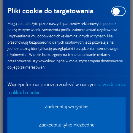
CAWI, próba=400, lipiec 2018 r, Polska.
Pliki cookie do targetowania
Danone rozwija eksport
DANONE przystępuje
Mogą zostać użyte przez naszych partnerów reklamowych poprzez
produktów mlecznych
do paktu na rzecz
naszą witrynę w celu stworzenia profilu zainteresowań użytkownika
z polskiej fabryki
zrównoważonego
i wyświetlania mu odpowiednich reklam na innych witrynach. Nie
wykorzystania tworzyw
przechowują bezpośrednio danych osobowych, lecz pozwalają na
sztucznych by
jednoznaczną identyfikację przeglądarki i urządzenia internetowego
odpowiadać na
użytkownika. W razie braku zgody na ich zastosowanie reklamy
wyzwania związane
prezentowane użytkownikowi będą w mniejszym stopniu dostosowane
z zagospodarowaniem
do jego zainteresowań.
opakowań
Więcej informacji można znaleźć w naszym
oświadczeniu
Aktualności
o plikach cookie
Zaakceptuj wszystkie
Zaakceptuj tylko niezbędne