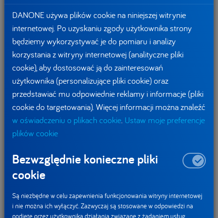
i owoce (ok. 70 % ankietowanych), dbamy o regularne
DANONE używa plików cookie na niniejszej witrynie
nawodnienie (66 %) oraz sięgamy po przetwory mleczne
internetowej. Po uzyskaniu zgody użytkownika strony
(51 %) - potwierdzają badania Ipsos przeprowadzone na
będziemy wykorzystywać je do pomiaru i analizy
zlecenie Danone*. Wśród tych ostatnich składników menu
korzystania z witryny internetowej (analityczne pliki
szczególnie warto zwrócić uwagę na takie, które zawierają
cookie), aby dostosować ją do zainteresowań
żywe kultury bakterii oraz składniki mineralne. Jogurty
użytkownika (personalizujące pliki cookie) oraz
Activia mają wapń wspomagający prawidłowe
przedstawiać mu odpowiednie reklamy i informacje (pliki
funkcjonowanie enzymów trawiennych oraz żywe kultury
cookie do targetowania). Więcej informacji można znaleźć
bakterii jogurtowych, które poprawiają trawienie zawartej
w oświadczeniu o plikach cookie
.
Ustaw moje preferencje
w produkcie laktozy. Jest to szczególnie ważna kwestia dla
plików cookie
osób mających trudności z trawieniem tego składnika.
Activia jest dla osób, które chcą zadbać o dobre
Bezwzględnie konieczne pliki
samopoczucie i zbilansowaną dietę każdego dnia, ale trudno
cookie
im znaleźć odpowiednią propozycję pomiędzy głównymi
posiłkami. Dzięki poręcznej butelce można ją zabrać ze sobą
Są niezbędne w celu zapewnienia funkcjonowania witryny internetowej
wszędzie.
i nie można ich wyłączyć. Zazwyczaj są stosowane w odpowiedzi na
podjęte przez użytkownika działania związane z żądaniem usług