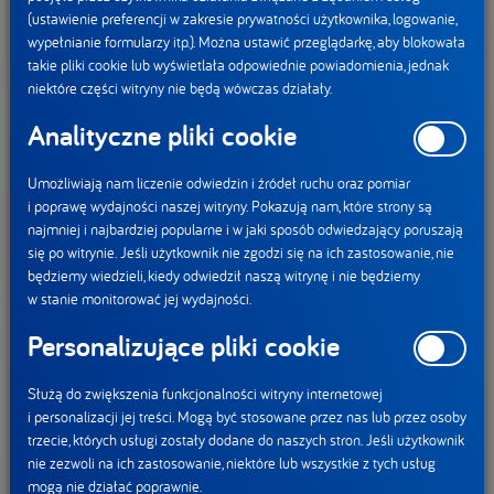
Dla kobiet, które lubią dbać o siebie
(ustawienie preferencji w zakresie prywatności użytkownika, logowanie,
wypełnianie formularzy itp.). Można ustawić przeglądarkę, aby blokowała
i robią to z przyjemnością...
takie pliki cookie lub wyświetlała odpowiednie powiadomienia, jednak
niektóre części witryny nie będą wówczas działały.
W ramach promocji Activia, we współpracy z marką
Analityczne pliki cookie
kosmetyków tołpa, pomaga konsumentkom zatroszczyć się
o siebie od środka i na zewnątrz jednocześnie. Obie marki
Umożliwiają nam liczenie odwiedzin i źródeł ruchu oraz pomiar
podobnie postrzegają istotę pielęgnacji dobrego
i poprawę wydajności naszej witryny. Pokazują nam, które strony są
najmniej i najbardziej popularne i w jaki sposób odwiedzający poruszają
samopoczucia – jako coś przyjemnego i regularnego.
się po witrynie. Jeśli użytkownik nie zgodzi się na ich zastosowanie, nie
Dlatego już dziś każda zakupiona Activia to 30 zł do
będziemy wiedzieli, kiedy odwiedził naszą witrynę i nie będziemy
wykorzystania w sklepie internetowym tołpa przy zakupach
w stanie monitorować jej wydajności.
za minimum 70 zł. Wystarczy zachować paragon
Personalizujące pliki cookie
i zarejestrować go na stronie internetowej activia.pl. Tam
znajduje się również regulamin promocji. Akcja trwa do 15
Służą do zwiększenia funkcjonalności witryny internetowej
grudnia 2018 r. Za koncepcję kreatywną, kreację i realizację
i personalizacji jej treści. Mogą być stosowane przez nas lub przez osoby
trzecie, których usługi zostały dodane do naszych stron. Jeśli użytkownik
akcji odpowiada NAV agency.
nie zezwoli na ich zastosowanie, niektóre lub wszystkie z tych usług
mogą nie działać poprawnie.
* Badanie Ipsos na zlecenie Danone Sp. z o.o. przeprowadzono metodą