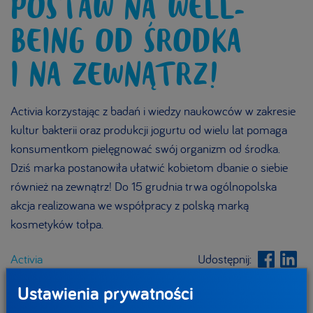
POSTAW NA WELL-
BEING OD ŚRODKA
I NA ZEWNĄTRZ!
Activia korzystając z badań i wiedzy naukowców w zakresie
kultur bakterii oraz produkcji jogurtu od wielu lat pomaga
konsumentkom pielęgnować swój organizm od środka.
Dziś marka postanowiła ułatwić kobietom dbanie o siebie
również na zewnątrz! Do 15 grudnia trwa ogólnopolska
akcja realizowana we współpracy z polską marką
kosmetyków tołpa.
Activia
Udostępnij:
Ustawienia prywatności
W trosce o zdrowie staramy się częściej jeść warzywa